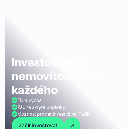
Investování do
nemovitostí pro
každého
Fixní výnos
Žádné skryté poplatky
Možnost prodat investici na Tržišti
Začít investovat