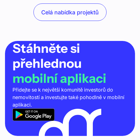
Celá nabídka projektů
Stáhněte si
přehlednou
mobilní aplikaci
Přidejte se k největší komunitě investorů do
nemovitostí a investujte také pohodlně v mobilní
aplikaci.