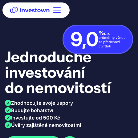
9,0
%
p.a.
průměrný výnos
za předchozí
čtvrtletí
Jednoduché
investování
do nemovitostí
Zhodnocujte svoje úspory
Budujte bohatství
Investujte
od 500 Kč
Úvěry zajištěné nemovitostmi