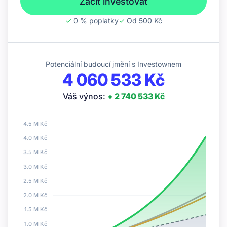
Začít investovat
✓
0 % poplatky
✓
Od 500 Kč
Potenciální budoucí jmění s Investownem
4 060 533 Kč
Váš výnos:
+ 2 740 533 Kč