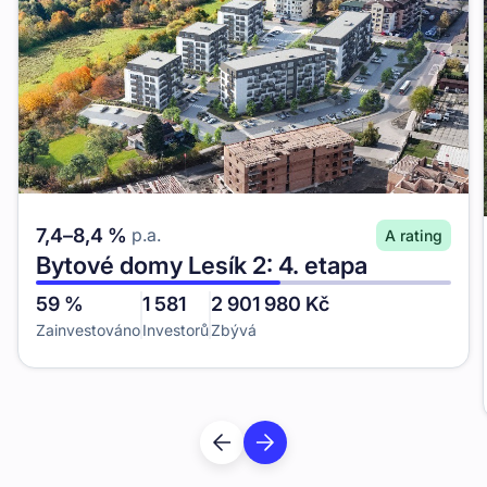
7,4
–
8,4
%
p.a.
A
rating
Bytové domy Lesík 2: 4. etapa
59
%
1 581
2 901 980
Kč
Zainvestováno
Investorů
Zbývá