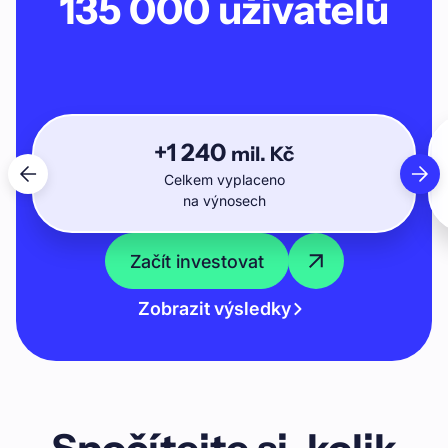
135 000
uživatelů
+
1 240
mil. Kč
Celkem vyplaceno
na výnosech
Začít investovat
Zobrazit výsledky