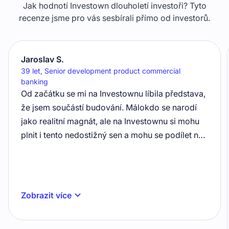
Jak hodnotí Investown dlouholetí investoři? Tyto
recenze jsme pro vás sesbírali přímo od investorů.
Jaroslav S.
39 let
,
Senior development product commercial
banking
Od začátku se mi na Investownu líbila představa,
že jsem součástí budování. Málokdo se narodí
jako realitní magnát, ale na Investownu si mohu
plnit i tento nedostižný sen a mohu se podílet na
budování velkých měst. A dokonce na tom
vydělávám, aniž bych si musel brát
hypotéku. Celé je to podpořené přehlednou a
fungující aplikací a zázemím, které v případě
Zobrazit více
potřeby reaguje na všechny dotazy. Člověk tu
nemá pocit korporátního chování, ale spíše