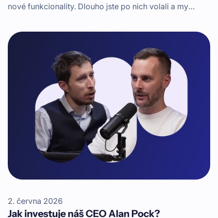
nové funkcionality. Dlouho jste po nich volali a my
máme radost, že vám je můžeme představit. Jde
například o velmi žádanou filtraci sekundárního trhu –
Tržiště.
2. června 2026
Jak investuje náš CEO Alan Pock?