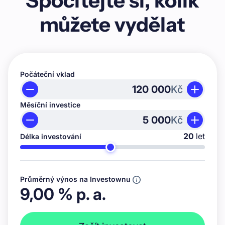
Spočítejte si, kolik
můžete vydělat
Počáteční vklad
Kč
Měsíční investice
Kč
20
let
Délka investování
Průměrný výnos na Investownu
9,00
% p. a.