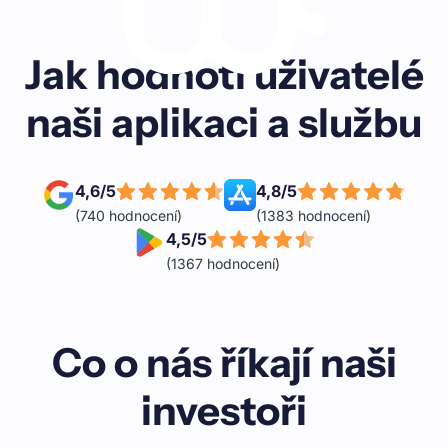
Jak hodnotí uživatelé
naši aplikaci a službu
4,6
/
5
4,8
/
5
(
740
hodnocení)
(
1383
hodnocení)
4,5
/
5
(
1367
hodnocení)
Co o nás říkají naši
investoři