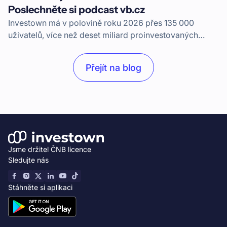
Poslechněte si podcast vb.cz
Investown má v polovině roku 2026 přes 135 000
uživatelů, více než deset miliard proinvestovaných
korun a přes miliardu vyplacených výnosů. Jaké byly
začátky? To vše prozradí v podcastu jeden ze
Přejít na blog
spoluzakladatelů a současný CEO, Alan Pock.
Jsme držitel ČNB licence
Sledujte nás
Stáhněte si aplikaci