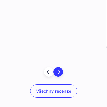
jednání v rodinném kruhu, které spojuje společný
cíl. Jako každý zodpovědný občan této země i já
koukám na to, že přijde doba, kdy mohu sklízet
ovoce své práce v mládí, namísto bědování, že
mi nikdo nic nedal. Až pojedu českou zemí, tak si
řeknu: tohle je tu i díky mě.
Všechny recenze