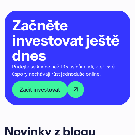
Začněte
investovat ještě
dnes
Přidejte se k více než
135
tisícům lidí, kteří své
úspory nechávají růst jednoduše online.
Začít investovat
Novinky z blogu