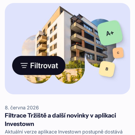
Herlíkovice. Moderní horský apartmánový dům, kam si
můžete zajet na rodinnou dovolenou, vznikl i díky
financování skrze Investown.
8. června 2026
Filtrace Tržiště a další novinky v aplikaci
Investown
Aktuální verze aplikace Investown postupně dostává