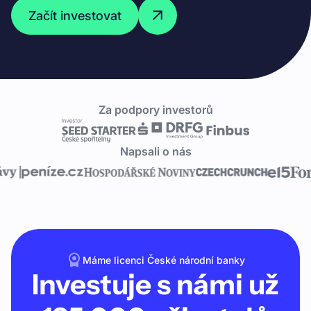
Začít investovat
Za podpory investorů
Napsali o nás
Máme licenci České národní banky
Investuje s námi už