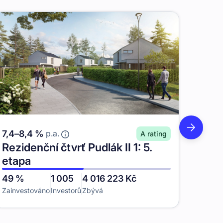
7,4
–
8,4
%
p.a.
A
rating
Rezidenční čtvrť Pudlák II 1: 5.
8
–
9
etapa
Spec
49
%
1 005
4 016 223
Kč
etap
Zainvestováno
Investorů
Zbývá
93
%
Zainve