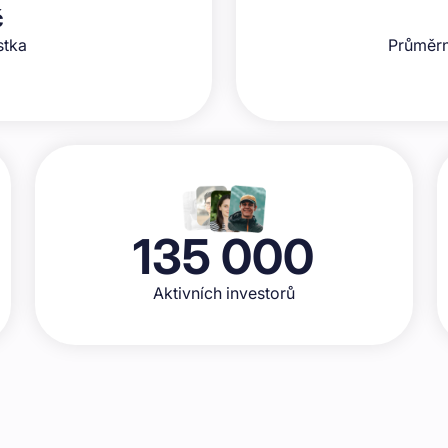
č
stka
Průměrn
135 000
Aktivních investorů