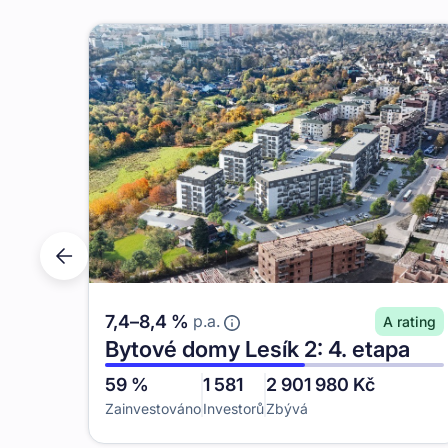
7,4
–
8,4
%
p.a.
A
rating
Bytové domy Lesík 2: 4. etapa
59
%
1 581
2 901 980
Kč
Zainvestováno
Investorů
Zbývá