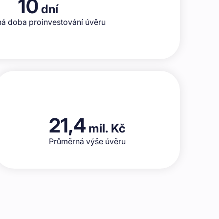
10
dní
á doba proinvestování úvěru
21,4
mil. Kč
Průměrná výše úvěru