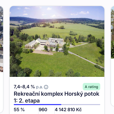
7,4
–
8,4
%
p.a.
A
rating
Rekreační komplex Horský potok
1: 2. etapa
55
%
960
4 142 810
Kč