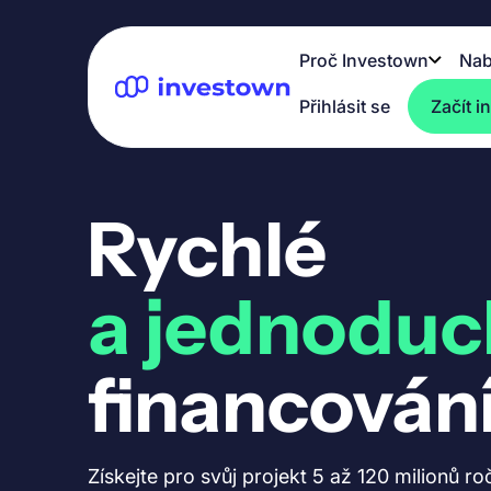
Proč Investown
Nab
Přihlásit se
Začít i
Rychlé
a jednoduc
financován
Získejte pro svůj projekt 5 až 120 milionů ro