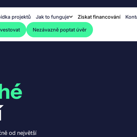
ídka projektů
Jak to funguje
Získat financování
Kont
nvestovat
Nezávazně poptat úvěr
hé
í
čně od největší