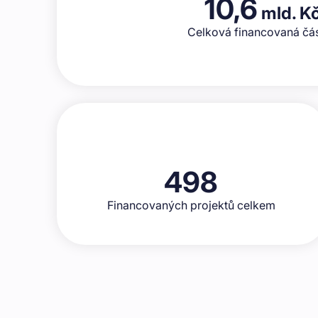
10,6
mld. K
Celková financovaná čá
498
Financovaných projektů celkem