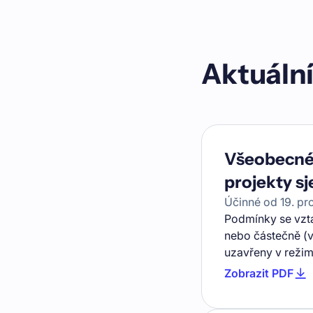
Aktuáln
Všeobecné
projekty sj
Účinné od
19. pr
Podmínky se vzta
nebo částečně (v
uzavřeny v režimu
Zobrazit PDF