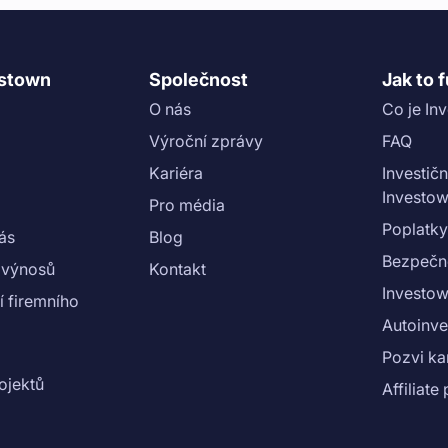
estown
Společnost
Jak to 
O nás
Co je In
Výroční zprávy
FAQ
Kariéra
Investičn
Investo
Pro média
Poplatky
nás
Blog
Bezpečn
 výnosů
Kontakt
Investow
 firemního
Autoinve
Pozvi k
ojektů
Affiliat