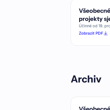
Všeobecné
projekty sj
Účinné od
19. pr
Zobrazit PDF
Archiv
Všeobecné