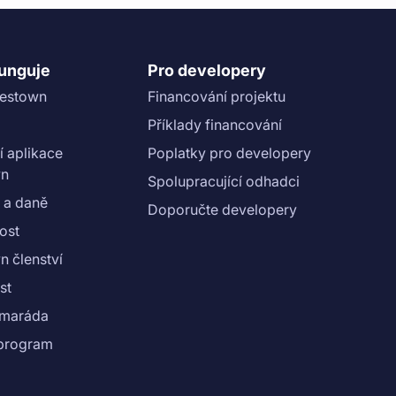
funguje
Pro developery
vestown
Financování projektu
Příklady financování
í aplikace
Poplatky pro developery
wn
Spolupracující odhadci
 a daně
Doporučte developery
ost
n členství
st
amaráda
e program