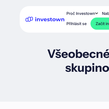
Proč Investown
Nab
Přihlásit se
Začít i
Všeobecné
skupino