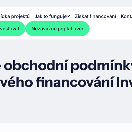
ídka projektů
Jak to funguje
Získat financování
Kont
nvestovat
Nezávazně poptat úvěr
 obchodní podmínky
vého financování I