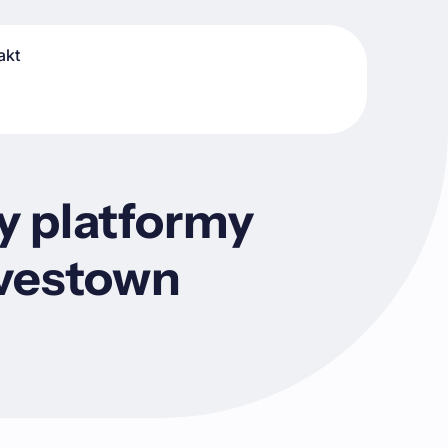
akt
 platformy
nvestown