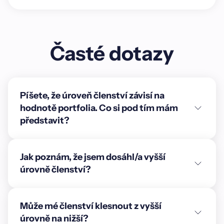
Časté dotazy
Píšete, že úroveň členství závisí na
hodnotě portfolia. Co si pod tím mám
představit?
Jak poznám, že jsem dosáhl/a vyšší
úrovně členství?
Může mé členství klesnout z vyšší
úrovně na nižší?