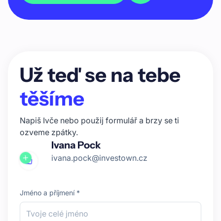
Už teď se na tebe
těšíme
Napiš Ivče nebo použij formulář a brzy se ti
ozveme zpátky.
Ivana Pock
ivana.pock@investown.cz
Jméno a příjmení *