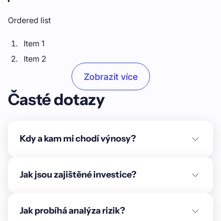
Ordered list
Item 1
Item 2
Item 3
Zobrazit více
Časté dotazy
Unordered list
Item A
Item B
Kdy a kam mi chodí výnosy?
Item C
Text link
Jak jsou zajištěné investice?
Bold text
Jak probíhá analýza rizik?
Emphasis