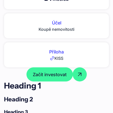
Účel
Koupě nemovitosti
Příloha
KISS
Začít investovat
Heading 1
Heading 2
Heading 3