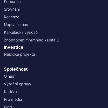
Komunita
usp=sharing).\n","name":"Soubor pozemků Branná 1: 3.
Srovnání
etapa"}}
Recenze
Napsali o nás
Kalkulačka výnosů
Zhodnocení firemního kapitálu
Investice
Nabídka projektů
Společnost
O nás
Výroční zprávy
Kariéra
Pro média
Blog