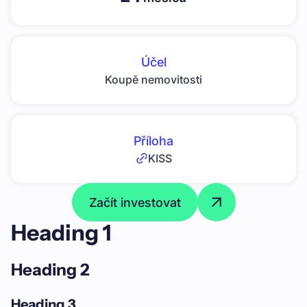
Účel
Koupě nemovitosti
Příloha
KISS
Začít investovat
Heading 1
Heading 2
Heading 3