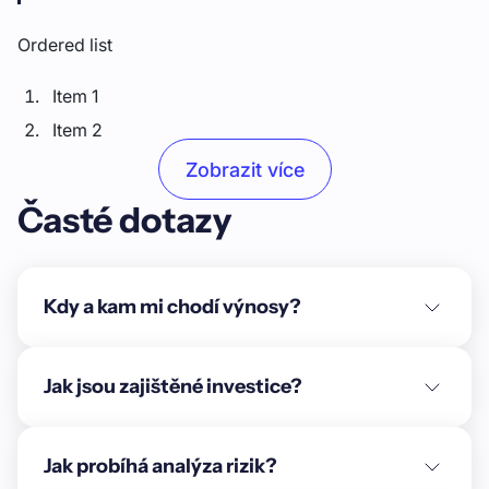
Ordered list
Item 1
Item 2
Item 3
Zobrazit více
Časté dotazy
Unordered list
Item A
Item B
Kdy a kam mi chodí výnosy?
Item C
Text link
Jak jsou zajištěné investice?
Bold text
Jak probíhá analýza rizik?
Emphasis