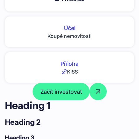
Účel
Koupě nemovitosti
Příloha
KISS
Začít investovat
Heading 1
Heading 2
Heading 3