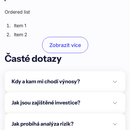
Ordered list
Item 1
Item 2
Item 3
Zobrazit více
Časté dotazy
Unordered list
Item A
Item B
Kdy a kam mi chodí výnosy?
Item C
Text link
Jak jsou zajištěné investice?
Bold text
Jak probíhá analýza rizik?
Emphasis