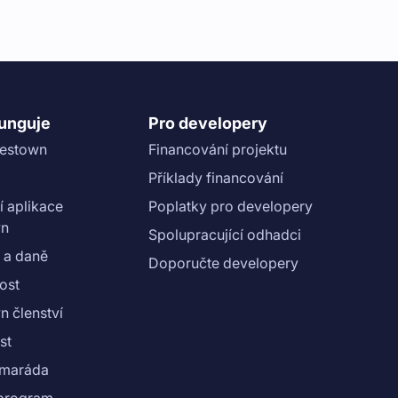
funguje
Pro developery
vestown
Financování projektu
Příklady financování
í aplikace
Poplatky pro developery
wn
Spolupracující odhadci
 a daně
Doporučte developery
ost
n členství
st
amaráda