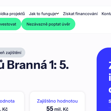
ídka projektů
Jak to funguje
Získat financování
Kont
nvestovat
Nezávazně poptat úvěr
ň zajištění
Branná 1: 5.
hodnota
Zajištěno hodnotou
S
55
. Kč
mil. Kč