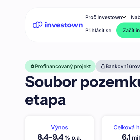
Proč Investown
Nab
Přihlásit se
Začít i
Profinancovaný projekt
Bankovní úrove
Soubor pozemků 
etapa
Výnos
Celková 
8,4
–
9,4
6,1
% p.a.
mil