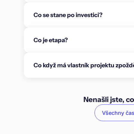
**rekreačně-rezidenčního areálu**.\n\nHlavními mi
povolení, které výrazně navýší hodnotu pozemků
Co se stane po investici?
letech 2027–2029\n\n\n* Vznik komplexu určenéh
do atraktivního prostředí v přírodě\n\n### O lok
okraji Hrubého Jeseníku**, ideální pro rekreační i
284 obyvateli a rozlohou 14,56 km² je místo spí
Co je etapa?
Je ideální pro klidné rodinné i rekreační bydlení
charakter s historickým jádrem**. Doplňuje ho me
Dominantou obce je renesanční zámek Kolštejn s
Co když má vlastník projektu zpožd
Přímo v obci se nachází lyžařský areál Branná a v
i běžeckých stop.\n\nBranná nabízí základní obč
obchodu a restauračních zařízení. Obec leží na že
zároveň snadno dostupná i po silnici ze Šumper
zajištění\n\nÚvěr v celkové výši 35 750 000 Kč j
Nenašli jste, co
(LTV 65 %). V této etapě vybíráme 6 078 000 Kč\n
nemovitosti:** pozemek parc.č. 3044, 3073, 3100
Všechny čas
Šumperka\n2. **Zástavní právo k obchodnímu podí
21942871\n3. **Osobní ručení:** Bc. MARTIN PAC
**Notářský zápis** s doložkou přímé vykonateln