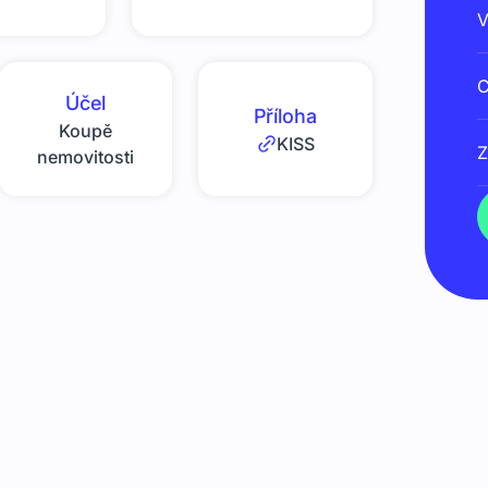
V
C
Účel
Příloha
Koupě
KISS
Z
nemovitosti