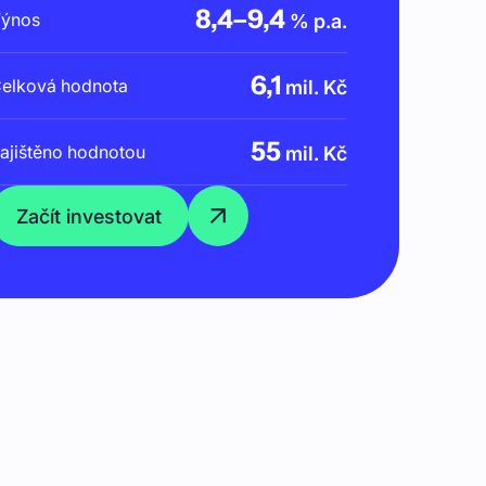
8,4
–
9,4
ýnos
% p.a.
6,1
elková hodnota
mil. Kč
55
ajištěno hodnotou
mil. Kč
Začít investovat