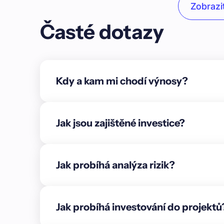
Zobrazit
Unordered list
Časté dotazy
Item A
Item B
Item C
Kdy a kam mi chodí výnosy?
Text link
Bold text
Jak jsou zajištěné investice?
Emphasis
Superscript
Jak probíhá analýza rizik?
Subscript
{"cs":{"description":"### O projektu\n\nCílem p
souboru stavebních pozemků** o celkové výměře 3
Jak probíhá investování do projektů
Jeseníků. Projekt se nachází ve fázi příprav a j