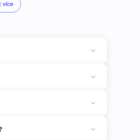
 více
artnera je **nákup a následné zhodnocení
0 542 m² v obci Branná, v atraktivní oblasti
?
eho výsledkem bude výstavba rozsáhlého