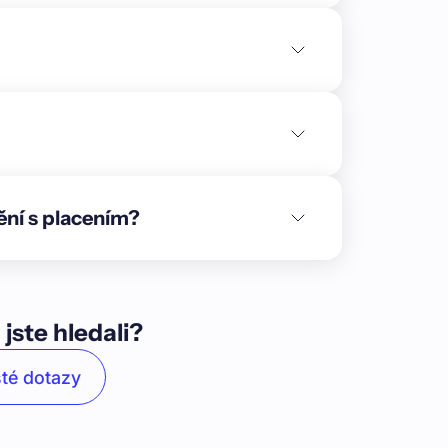
lníky projektu jsou:\n\n* Získání stavebního
\n\n\n* Předpokládaná realizace výstavby v
o k rekreaci a trvalému bydlení, zasazeného
alitě\n\nBranná je **malebná horská obec na
 trvalé bydlení v těsném kontaktu s přírodou. S
še komorního charakteru obklopené přírodou.
.\n\nLokalita si zachovává původní **vesnický
nší zástavba, penziony a rekreační objekty.
 hotelem, pivovarem a wellness centrem.
ění s placením?
 okolí vede řada turistických tras, cyklostezek
anskou vybavenost včetně pošty, školky,
lezniční trati Hanušovice–Jeseník a je
ka či Olomouce.\n\n### Způsoby
e zajištěn nemovitostí v hodnotě 55 000 000 Kč
 jste hledali?
\n**Zajištění:**\n\n1. **Zástavní právo na
 zapsané v katastrálním území Branná u
té dotazy
lu:** Růže v Branné s.r.o., IČO:
ÁK , datum narození 24. září 1984\n4.
osti.\n\n### Financování projektu\n\nPo