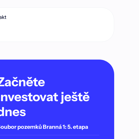
akt
Začněte
investovat ještě
dnes
oubor pozemků Branná 1: 5. etapa