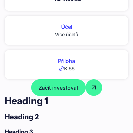
Účel
Více účelů
Příloha
KISS
Začít investovat
Heading 1
Heading 2
Heading 3