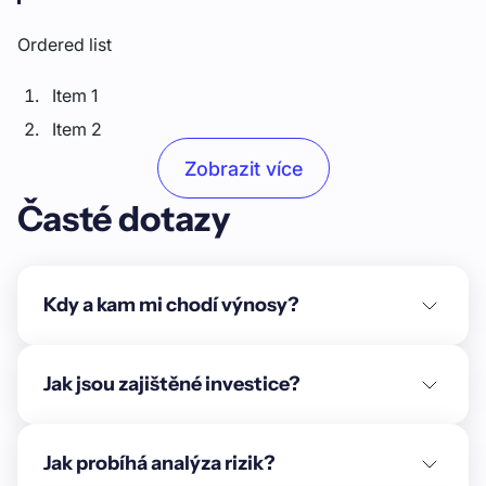
Ordered list
Item 1
Item 2
Item 3
Zobrazit více
Časté dotazy
Unordered list
Item A
Item B
Kdy a kam mi chodí výnosy?
Item C
Text link
Jak jsou zajištěné investice?
Bold text
Jak probíhá analýza rizik?
Emphasis