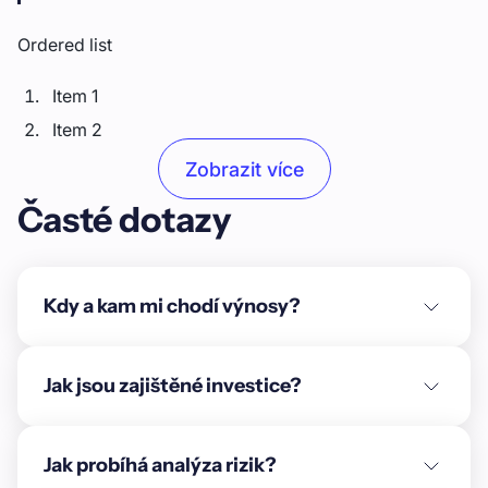
Ordered list
Item 1
Item 2
Item 3
Zobrazit více
Časté dotazy
Unordered list
Item A
Item B
Kdy a kam mi chodí výnosy?
Item C
Text link
Jak jsou zajištěné investice?
Bold text
Jak probíhá analýza rizik?
Emphasis