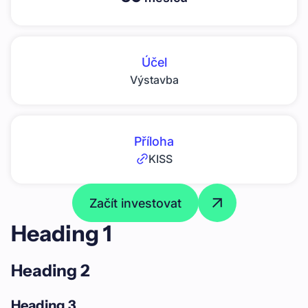
Účel
Výstavba
Příloha
KISS
Začít investovat
Heading 1
Heading 2
Heading 3