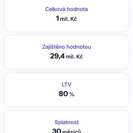
Celková hodnota
1
mil. Kč
Zajištěno hodnotou
29,4
mil. Kč
LTV
80
%
Splatnost
30
měsíců