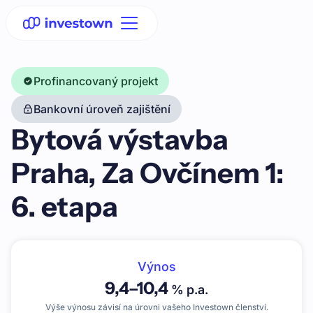
Profinancovaný projekt
Bankovní úroveň zajištění
Bytová výstavba
Praha, Za Ovčínem 1:
6. etapa
Výnos
9,4
–
10,4
% p.a.
Výše výnosu závisí na úrovni vašeho Investown členství.