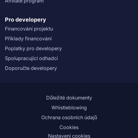
Affiliate program
usp=sharing)).\n","name":"Bytová výstavba Praha, Za
Ovčínem 1: 6. etapa"}}
Pro developery
Financování projektu
Příklady financování
Poplatky pro developery
Spolupracující odhadci
Doporučte developery
Důležité dokumenty
Whistleblowing
Ochrana osobních údajů
Cookies
Nastavení cookies