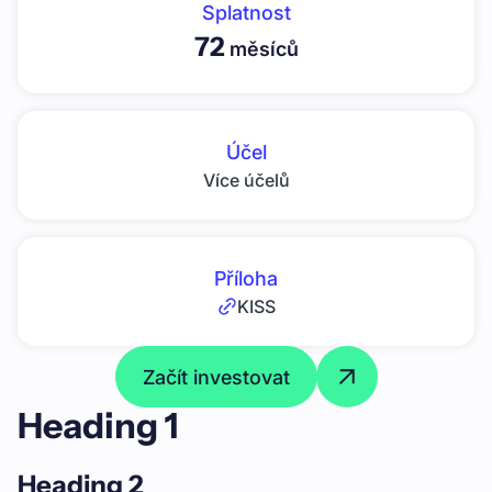
Splatnost
72
měsíců
Účel
Více účelů
Příloha
KISS
Začít investovat
Heading 1
Heading 2