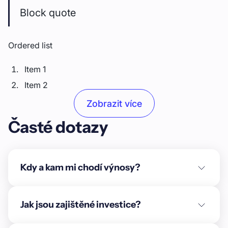
Block quote
Ordered list
Item 1
Item 2
Item 3
Zobrazit více
Časté dotazy
Unordered list
Item A
Item B
Kdy a kam mi chodí výnosy?
Item C
Text link
Jak jsou zajištěné investice?
Bold text