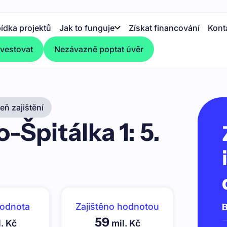
ídka projektů
Jak to funguje
Získat financování
Kont
nvestovat
Nezávazně poptat úvěr
ň zajištění
Špitálka 1: 5.
hodnota
Zajištěno hodnotou
B
59
. Kč
mil. Kč