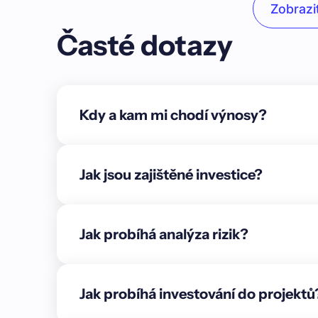
Zobrazit
Unordered list
Časté dotazy
Item A
Item B
Item C
Kdy a kam mi chodí výnosy?
Text link
Bold text
Jak jsou zajištěné investice?
Emphasis
Superscript
Jak probíhá analýza rizik?
Subscript
{"cs":{"description":"### O projektu\n\nCílem p
ulici Špitálka. Vlastník projektu rovněž zvažuje 
Jak probíhá investování do projektů
rekonstrukcí sklepních prostor se záměrem vytvoři