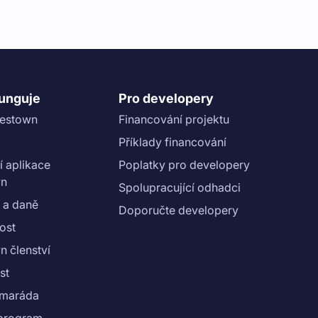
funguje
Pro developery
vestown
Financování projektu
Příklady financování
í aplikace
Poplatky pro developery
wn
Spolupracující odhadci
 a daně
Doporučte developery
ost
n členství
st
amaráda