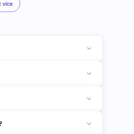
 více
rojektu je **koupě bytového domu v Brně** v
navýšit hodnotu kupované nemovitosti dílčí
?
t zde další ateliéry.\n\nBytový dům je