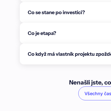
podsklepený a dále disponuje pěti nadzemními p
celkem **10 bytových jednotek** o dispozicích 3+
Co se stane po investici?
opravovány z vlastních prostředků a jsou ve fázi 
projektu již obsazené byty nadále pronajímat a 
zájemcům.\n\n### O nemovitosti v zástavě\n\nNe
respektive **soubor bytových a nebytových jed
Co je etapa?
němž dům stojí. Objekty jsou situované v ulici Šp
nadzemními podlažími a půdním prostorem má hl
zděná z pálených cihel, vodorovná nosná konstr
Co když má vlastník projektu zpožd
Zastřešení má podobu sedlové střechy. Všechna po
Výtah zde není instalován.\n\nObjekt je napojen n
elektrickou energii. Vytápění je zajištěno plynový
bojlery. \n\n### O lokalitě\n\n**Brno** je druhé n
položené na křižovatce hlavních dopravních tahů 
Nenašli jste, co
poloze je významným **centrem obchodu, vzděláv
obklopeno atraktivní přírodou – láká např. na *
Všechny čas
přehradu**, a zároveň nabízí nespočetné množstv
se formovalo kolem kopce **Petrov a pevnosti Šp
**katedrála sv. Petra a Pavla, Stará radnice či Ze