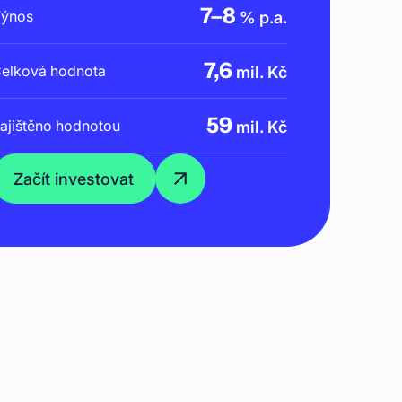
7
–
8
ýnos
% p.a.
7,6
elková hodnota
mil. Kč
59
ajištěno hodnotou
mil. Kč
Začít investovat