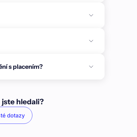
odlažími a půdním prostorem. Budova nabízí
1 a **2 rozestavěné ateliéry**. Ty jsou
před dokončením. Po akvizici plánuje vlastník
volné bytové jednotky prodat konečným
movitostmi v zástavě jsou bytový dům,
notek**, a **pozemek** o výměře 306 m2, na
itálka v Brně.\n\nPodsklepený dům s pěti
avní vchod z veřejné komunikace. Budova je
ukce je řešena dřevěným trámovým stropem.
ění s placením?
dlaží spojuje jedno centrální schodiště.
a inženýrské sítě – vodovod, kanalizaci, plyn a
mi kotli, ohřev vody obstarávají elektrické
ejvětší město České republiky, strategicky
mezi Prahou, Vídní a Bratislavou. Díky této
 jste hledali?
ání i technologických inovací**.\n\nMěsto je
*taje Moravského krasu nebo Brněnskou
té dotazy
í kulturních památek. Historické jádro města
ilberk** a vedle pamětihodností, jako jsou
lný trh** je Brno známé i svou moderní