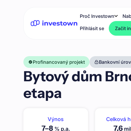
Proč Investown
Nab
Přihlásit se
Začít i
Profinancovaný projekt
Bankovní úrove
Bytový dům Brno-
etapa
Výnos
Celková 
7
–
8
7,6
% p.a.
mil