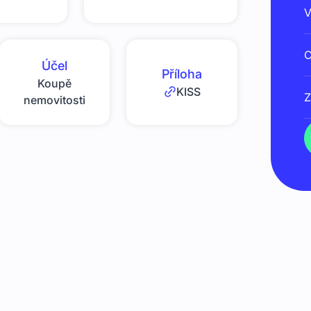
V
C
Účel
Příloha
Koupě
KISS
Z
nemovitosti