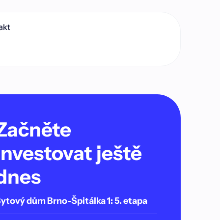
akt
Začněte
investovat ještě
dnes
ytový dům Brno-Špitálka 1: 5. etapa