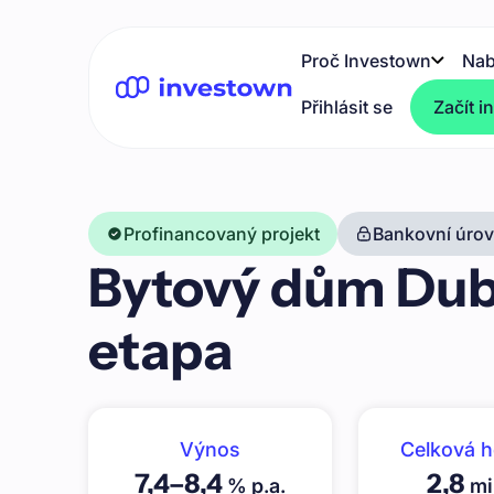
Proč Investown
Nab
Přihlásit se
Začít i
Profinancovaný projekt
Bankovní úrove
Bytový dům Dubň
etapa
Výnos
Celková 
7,4
–
8,4
2,8
% p.a.
mi