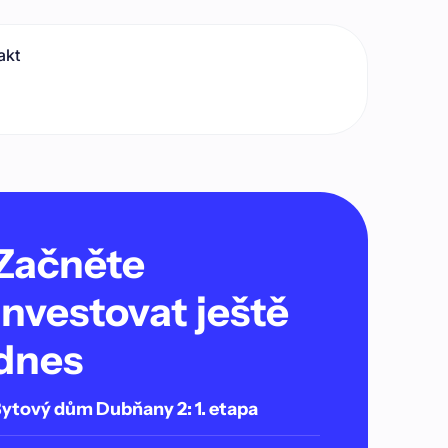
akt
Začněte
investovat ještě
dnes
ytový dům Dubňany 2: 1. etapa