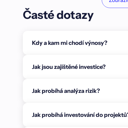
Zobrazit
Unordered list
Časté dotazy
Item A
Item B
Item C
Kdy a kam mi chodí výnosy?
Text link
Bold text
Jak jsou zajištěné investice?
Emphasis
Superscript
Jak probíhá analýza rizik?
Subscript
{"cs":{"description":"### Shrnutí\n\n🟢 **Aktuál
práce jsou téměř hotové. Základy budovy jsou d
Jak probíhá investování do projektů
přízemí stojí kompletně vybetonované a vyztuže
pro okna a dveře. Budova byla zabezpečena zemn