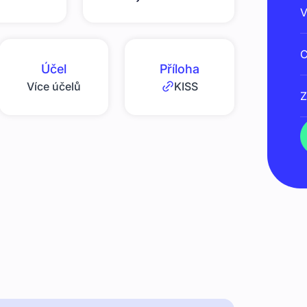
V
C
Účel
Příloha
Více účelů
KISS
Z