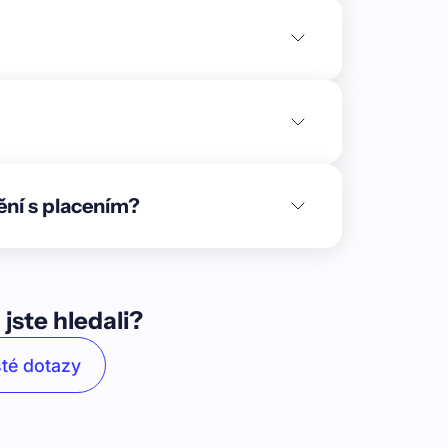
azující železobetonovou konstrukci prvního
avba bytového domu na pozemku se stavebním
 m² ve městě Dubňany v okrese Hodonín.
5 m², částečně zapuštěné podzemní podlaží a
cha objektu činí 460,43 m². Dům nabídne 9
 m², dále bude vybudováno 6 parkovacích
ýstavby již bylo vydáno stavební
ny, které leží v Jihomoravském kraji v
ění s placením?
onína a necelých 50 km jihovýchodně od
ající do Dolnomoravského úvalu. V okolí
mi domy. Ve městě nalezneme veškerou
n\nÚvěr v celkové výši 2. tranše 2 789 360
 (LTV 70 %). V této etapě 2. tranše vybíráme 2
 jste hledali?
i:** pozemky, parcelní číslo 1721/6, 1723/22,
lním území Dubňany.\n2. **Zástavní právo k
té dotazy
IČO: 220 03 657; Conscope, s.r.o., IČO: 293
 datum narození 17. prosince 1985; Ing. Petr
**Spoludlužník:** Conscope, s.r.o., IČO: 293