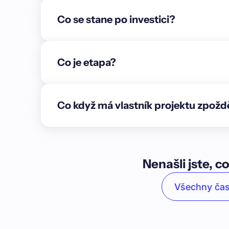
formy pro betonáž sloupů a také výstuže pro nav
Co se stane po investici?
nadzemního podlaží.\n\nCílem partnera je výst
povolením s doložkou právní moci o výměře 894
\n\nBytový dům bude mít zastavěnou plochu 211,
tři nadzemní podlaží, přičemž započitatelná plo
Co je etapa?
bytových jednotek s dispozicí 1+kk o výměře 55
stání v polozapuštěném suterénu. Pro realizaci v
povolení.\n\nPozemek je situován ve městě Dubňa
Co když má vlastník projektu zpožd
okrese\nHodonín, přibližně 8 km severně od Hod
Brna. Jedná se převážně o rovinatou oblast spad
pozemku jsou lesy a bytová zástavba s rodinný
občanskou vybavenost.\n\n### Způsoby zajištění\
Kč je zajištěn nemovitostí v hodnotě 8 164 800 Kč
Nenašli jste, co
789 360 Kč \n\n1. **Zástavní právo na nemovitost
vše zapsané na listu vlastnictví 5968 v katastrá
Všechny čas
obchodnímu podílu:** Residence Hornická s.r.o., 
03 826.\n3. **Osobní ručení:** Ing. Petr Kantořík,
Kantořík, datum narození 18. července 1963.\n4. 