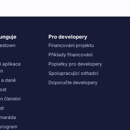
funguje
Pro developery
vestown
Financování projektu
Příklady financování
í aplikace
Poplatky pro developery
wn
Spolupracující odhadci
 a daně
Doporučte developery
ost
n členství
st
amaráda
e program