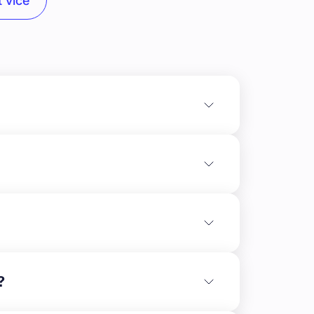
 více
ní stav výstavby:** Úprava terénu a zemní
okončené, zatím bez sjezdové rampy. V
?
né boční obvodové zdi s připravenými otvory
ícím páskem. Dále jsou připravené kulaté