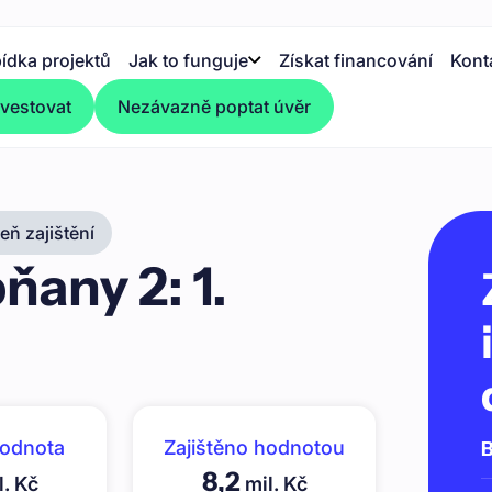
ídka projektů
Jak to funguje
Získat financování
Kont
nvestovat
Nezávazně poptat úvěr
ň zajištění
any 2: 1.
hodnota
Zajištěno hodnotou
B
8,2
l. Kč
mil. Kč