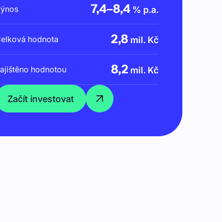
7,4
–
8,4
ýnos
% p.a.
2,8
elková hodnota
mil. Kč
8,2
ajištěno hodnotou
mil. Kč
Začít investovat