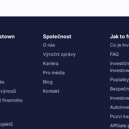
 vykonatelnosti.\n\n### Financování
má partner 19 měsíců na splacení jistiny
osti předčasného splacení úvěru, jsou
rmací pro investory ([KIIS]
x7EFKNNqy9h31Otnmeu6lu/view?
kóre projektu najdete v ([Scoring sheet]
estown
Společnost
Jak to 
x_3lzt1uoYu_WwMHRqkTW9Q/view?
O nás
Co je In
 1. etapa"}}
Výroční zprávy
FAQ
Kariéra
Investičn
Investo
Pro média
Poplatky
nás
Blog
Bezpečn
 výnosů
Kontakt
Investow
 firemního
Autoinve
Pozvi k
ojektů
Affiliat