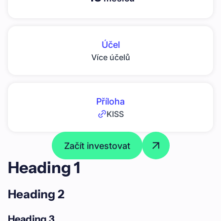
Účel
Více účelů
Příloha
KISS
Začít investovat
Heading 1
Heading 2
Heading 3