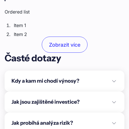
Ordered list
Item 1
Item 2
Item 3
Zobrazit více
Časté dotazy
Unordered list
Item A
Item B
Kdy a kam mi chodí výnosy?
Item C
Text link
Jak jsou zajištěné investice?
Bold text
Jak probíhá analýza rizik?
Emphasis