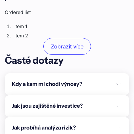
Ordered list
Item 1
Item 2
Item 3
Zobrazit více
Časté dotazy
Unordered list
Item A
Item B
Kdy a kam mi chodí výnosy?
Item C
Text link
Jak jsou zajištěné investice?
Bold text
Jak probíhá analýza rizik?
Emphasis