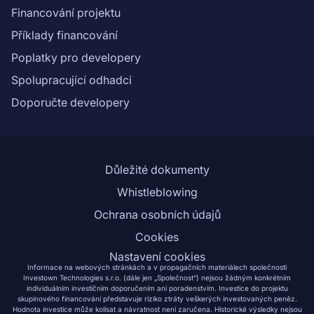
([KIIS]
Financování projektu
(https://drive.google.com/file/d/1fWq_WJgQXW91Hm1
Příklady financování
Myh1GqE7U/view?usp=sharing)).\n\nInformace ohledně
Poplatky pro developery
rizikového skóre projektu najdete v ([Scoring sheet]
(https://drive.google.com/file/d/1zCXx2EMT5AjtyK6K3
Spolupracující odhadci
usp=sharing)).\n","name":"Bytový dům Luhačovice 1: 2.
Doporučte developery
etapa"}}
Důležité dokumenty
Whistleblowing
Ochrana osobních údajů
Cookies
Nastavení cookies
Informace na webových stránkách a v propagačních materiálech společnosti
Investown Technologies s.r.o. (dále jen „Společnost“) nejsou žádným konkrétním
individuálním investičním doporučením ani poradenstvím. Investice do projektu
skupinového financování představuje riziko ztráty veškerých investovaných peněz.
Hodnota investice může kolísat a návratnost není zaručena. Historické výsledky nejsou