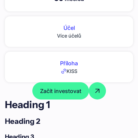
Účel
Více účelů
Příloha
KISS
Začít investovat
Heading 1
Heading 2
Heading 3