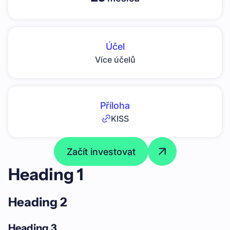
Účel
Více účelů
Příloha
KISS
Začít investovat
Heading 1
Heading 2
Heading 3