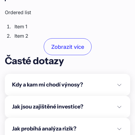
Ordered list
Item 1
Item 2
Item 3
Zobrazit více
Časté dotazy
Unordered list
Item A
Item B
Kdy a kam mi chodí výnosy?
Item C
Text link
Jak jsou zajištěné investice?
Bold text
Jak probíhá analýza rizik?
Emphasis