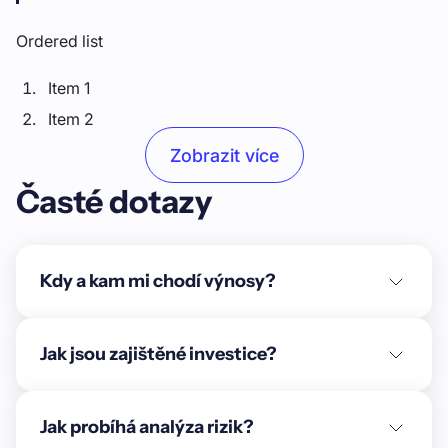
Ordered list
Item 1
Item 2
Item 3
Zobrazit více
Časté dotazy
Unordered list
Item A
Item B
Kdy a kam mi chodí výnosy?
Item C
Text link
Jak jsou zajištěné investice?
Bold text
Jak probíhá analýza rizik?
Emphasis