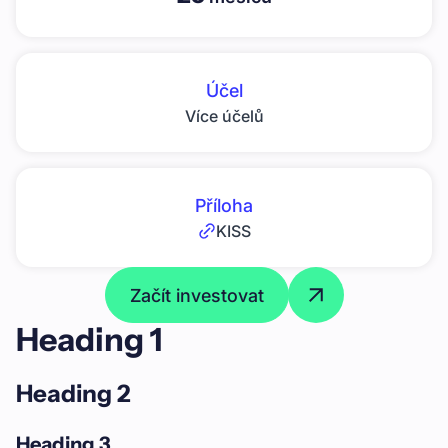
Účel
Více účelů
Příloha
KISS
Začít investovat
Heading 1
Heading 2
Heading 3