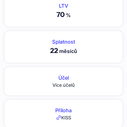
LTV
70
%
Splatnost
22
měsíců
Účel
Více účelů
Příloha
KISS