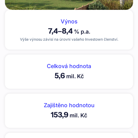
Výnos
7,4
–
8,4
% p.a.
Výše výnosu závisí na úrovni vašeho Investown členství.
Celková hodnota
5,6
mil. Kč
Zajištěno hodnotou
153,9
mil. Kč