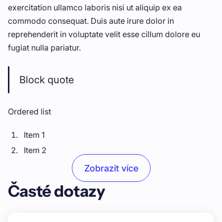
exercitation ullamco laboris nisi ut aliquip ex ea
commodo consequat. Duis aute irure dolor in
reprehenderit in voluptate velit esse cillum dolore eu
fugiat nulla pariatur.
Block quote
Ordered list
Item 1
Item 2
Item 3
Zobrazit více
Časté dotazy
Unordered list
Item A