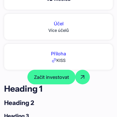
Účel
Více účelů
Příloha
KISS
Začít investovat
Heading 1
Heading 2
Heading 3