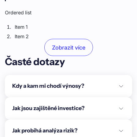
Ordered list
Item 1
Item 2
Item 3
Zobrazit více
Časté dotazy
Unordered list
Item A
Item B
Kdy a kam mi chodí výnosy?
Item C
Text link
Jak jsou zajištěné investice?
Bold text
Jak probíhá analýza rizik?
Emphasis