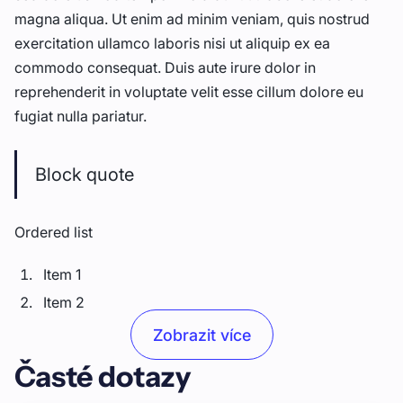
magna aliqua. Ut enim ad minim veniam, quis nostrud
exercitation ullamco laboris nisi ut aliquip ex ea
commodo consequat. Duis aute irure dolor in
reprehenderit in voluptate velit esse cillum dolore eu
fugiat nulla pariatur.
Block quote
Ordered list
Item 1
Item 2
Item 3
Zobrazit více
Časté dotazy
Unordered list