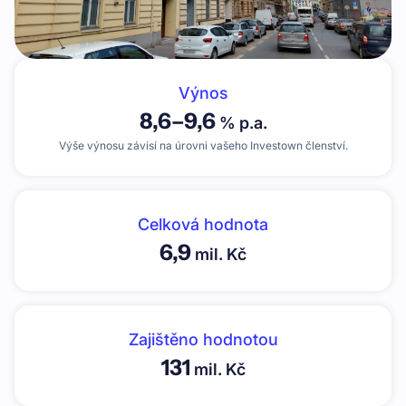
Výnos
8,6
–
9,6
% p.a.
Výše výnosu závisí na úrovni vašeho Investown členství.
Celková hodnota
6,9
mil. Kč
Zajištěno hodnotou
131
mil. Kč