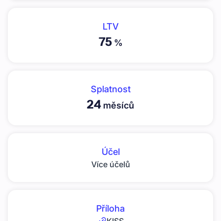
LTV
75
%
Splatnost
24
měsíců
Účel
Více účelů
Příloha