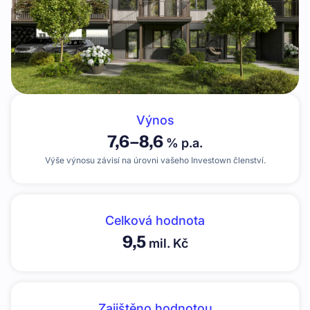
Výnos
7,6
–
8,6
% p.a.
Výše výnosu závisí na úrovni vašeho Investown členství.
Celková hodnota
9,5
mil. Kč
Zajištěno hodnotou