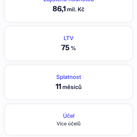
86,1
mil. Kč
LTV
75
%
Splatnost
11
měsíců
Účel
Více účelů