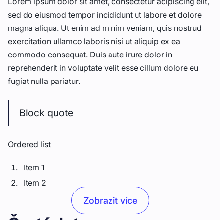
Lorem ipsum dolor sit amet, consectetur adipiscing elit,
sed do eiusmod tempor incididunt ut labore et dolore
magna aliqua. Ut enim ad minim veniam, quis nostrud
exercitation ullamco laboris nisi ut aliquip ex ea
commodo consequat. Duis aute irure dolor in
reprehenderit in voluptate velit esse cillum dolore eu
fugiat nulla pariatur.
Block quote
Ordered list
Item 1
Item 2
Item 3
Zobrazit více
Unordered list