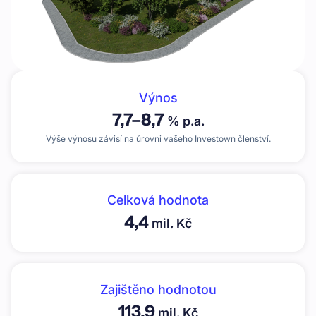
Výnos
7,7
–
8,7
% p.a.
Výše výnosu závisí na úrovni vašeho Investown členství.
Celková hodnota
4,4
mil. Kč
Zajištěno hodnotou
113,9
mil. Kč