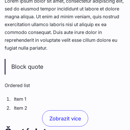
Lorem ipsum dolor sit amet, consectetur adipiscing elit,
sed do eiusmod tempor incididunt ut labore et dolore
magna aliqua. Ut enim ad minim veniam, quis nostrud
exercitation ullamco laboris nisi ut aliquip ex ea
commodo consequat. Duis aute irure dolor in
reprehenderit in voluptate velit esse cillum dolore eu
fugiat nulla pariatur.
Block quote
Ordered list
Item 1
Item 2
Item 3
Zobrazit více
Unordered list