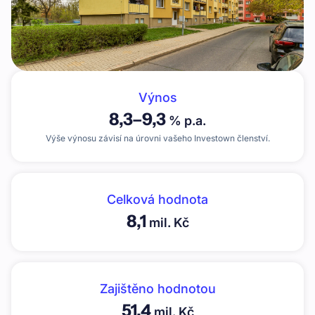
Výnos
8,3
–
9,3
% p.a.
Výše výnosu závisí na úrovni vašeho Investown členství.
Celková hodnota
8,1
mil. Kč
Zajištěno hodnotou
51,4
mil. Kč