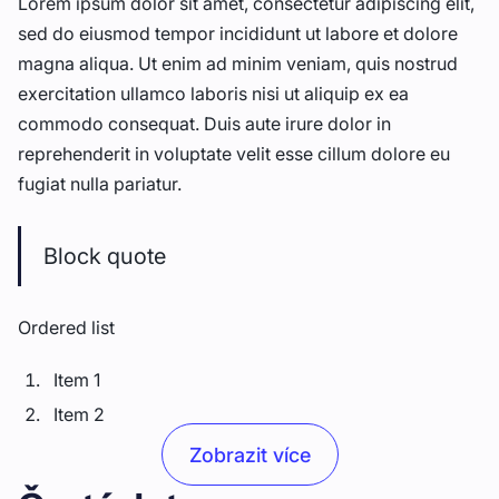
Lorem ipsum dolor sit amet, consectetur adipiscing elit,
sed do eiusmod tempor incididunt ut labore et dolore
magna aliqua. Ut enim ad minim veniam, quis nostrud
exercitation ullamco laboris nisi ut aliquip ex ea
commodo consequat. Duis aute irure dolor in
reprehenderit in voluptate velit esse cillum dolore eu
fugiat nulla pariatur.
Block quote
Ordered list
Item 1
Item 2
Item 3
Zobrazit více
Unordered list