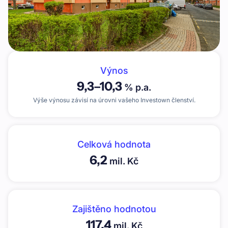
Výnos
9,3
–
10,3
% p.a.
Výše výnosu závisí na úrovni vašeho Investown členství.
Celková hodnota
6,2
mil. Kč
Zajištěno hodnotou
117,4
mil. Kč