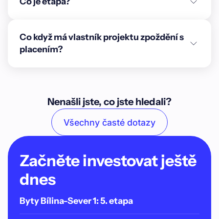
Co je etapa?
Co když má vlastník projektu zpoždění s
placením?
Nenašli jste, co jste hledali?
Všechny časté dotazy
Začněte investovat ještě
dnes
Byty Bílina-Sever 1: 5. etapa