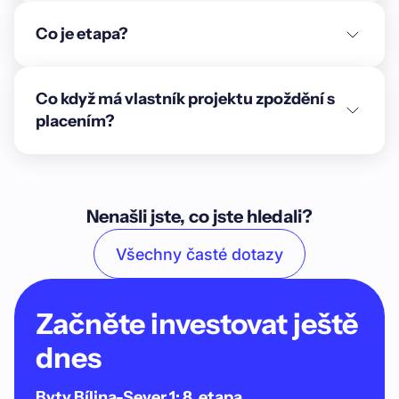
Co je etapa?
Co když má vlastník projektu zpoždění s
placením?
Nenašli jste, co jste hledali?
Všechny časté dotazy
Začněte investovat ještě
dnes
Byty Bílina-Sever 1: 8. etapa