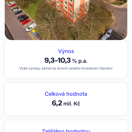
Výnos
9,3
–
10,3
% p.a.
Výše výnosu závisí na úrovni vašeho Investown členství.
Celková hodnota
6,2
mil. Kč
Zajištěno hodnotou