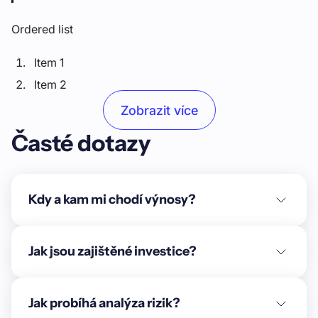
Ordered list
Item 1
Item 2
Item 3
Zobrazit více
Časté dotazy
Unordered list
Item A
Item B
Kdy a kam mi chodí výnosy?
Item C
Text link
Jak jsou zajištěné investice?
Bold text
Jak probíhá analýza rizik?
Emphasis