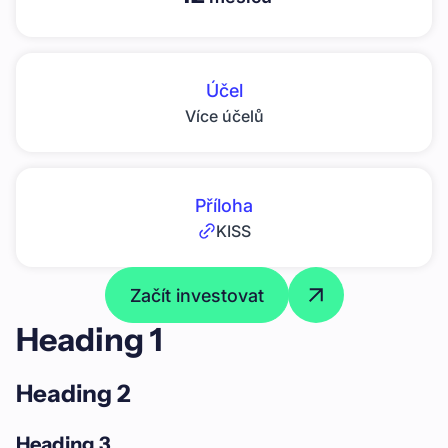
Účel
Více účelů
Příloha
KISS
Začít investovat
Heading 1
Heading 2
Heading 3