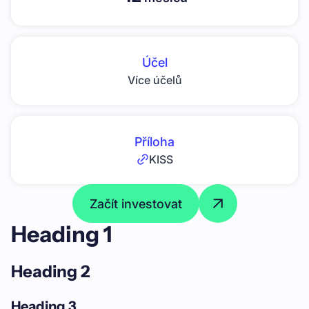
Účel
Více účelů
Příloha
KISS
Začít investovat
Heading 1
Heading 2
Heading 3