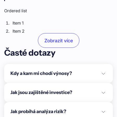
Ordered list
Item 1
Item 2
Item 3
Zobrazit více
Časté dotazy
Unordered list
Item A
Item B
Kdy a kam mi chodí výnosy?
Item C
Text link
Jak jsou zajištěné investice?
Bold text
Jak probíhá analýza rizik?
Emphasis