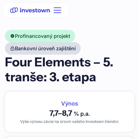
Profinancovaný projekt
Bankovní úroveň zajištění
Four Elements – 5.
tranše: 3. etapa
Výnos
7,7
–
8,7
% p.a.
Výše výnosu závisí na úrovni vašeho Investown členství.