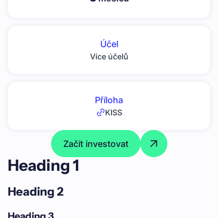
Účel
Více účelů
Příloha
KISS
Začít investovat
Heading 1
Heading 2
Heading 3