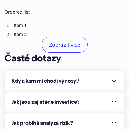
Ordered list
Item 1
Item 2
Item 3
Zobrazit více
Časté dotazy
Unordered list
Item A
Item B
Kdy a kam mi chodí výnosy?
Item C
Text link
Jak jsou zajištěné investice?
Bold text
Jak probíhá analýza rizik?
Emphasis