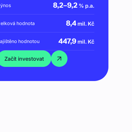
8,2
–
9,2
ýnos
% p.a.
8,4
elková hodnota
mil. Kč
447,9
ajištěno hodnotou
mil. Kč
Začít investovat