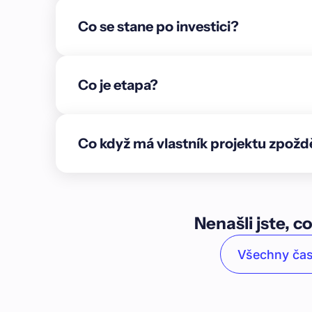
například jako zázemí pro služební cesty, větší 
Co se stane po investici?
bydlení pro rodiny. Součástí projektu je privátní 
rozsáhlé kapacity parkování** – celkem 193 parko
Venkovní parkování počítá s nabíjecími stanicemi
projektu naleznete na [oficiálních stránkách](ht
Co je etapa?
v zástavě\n\nNemovitostí v zástavě je rozestav
celkové výměře 11 083 m². Aktuálně je na proje
podlaží a částečně probíhá vyzdívání 4. nadzemn
Co když má vlastník projektu zpožd
přibližně 18 %.\n\n**Projekt po dokončení nabíd
100 bytových jednotek určených k trvalému bydlen
kompletní inženýrské sítě\n\n* Celkovou započita
má **pravomocné stavební povolení**, a to včet
dokončením.\n\n### O lokalitě\n\nMladá Boleslav
Nenašli jste, co
Středočeském kraji s výbornou dostupností do Pra
zajišťuje rychlé spojení s hlavním městem i sever
Všechny čas
silnému zázemí v oblasti automobilového průmys
nejvýznamnějším regionům v Česku.\n\nDominant
která společně s navazujícím průmyslem tvoří stabi