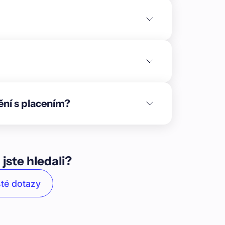
byty až 135,6 m² pak nabídnou komfortní
komunitní zahrada, ale i **komerční prostory a
vacích míst, z toho 61 v podzemní garáži.
 pro elektromobily.\n\nVíce informací o
tps://www.green-mb.cz/).\n\n### O nemovitosti
ěný bytový dům umístěný na pozemcích o
ktu dokončená konstrukce do 3. nadzemního
ího podlaží. Odhadovaná rozestavěnost činí
ění s placením?
ne:**\n\n* 6 nadzemních podlaží\n\n* Více než
í\n\n* Moderní architekturu a napojení na
telnou plochu jednotek 7 182 m²\n\nProjekt
ně povolených změn stavby před
 je **dynamicky se rozvíjející město** ve
 jste hledali?
hy. Nachází se přímo u dálnice D10, která
em republiky. Díky své strategické poloze a
té dotazy
lu patří město k ekonomicky
ou města je **automobilka Škoda Auto**,
lní pracovní zázemí pro tisíce lidí. To