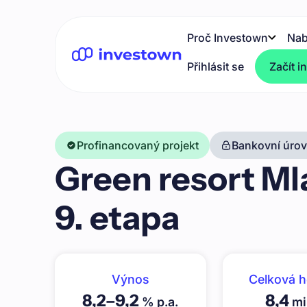
Proč Investown
Nab
Přihlásit se
Začít i
Profinancovaný projekt
Bankovní úrove
Green resort Mla
9. etapa
Výnos
Celková 
8,2
–
9,2
8,4
% p.a.
mi