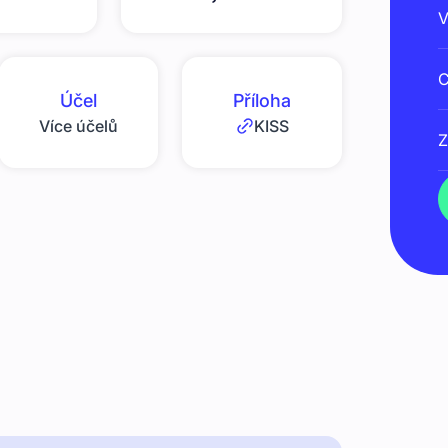
V
C
Účel
Příloha
Více účelů
KISS
Z