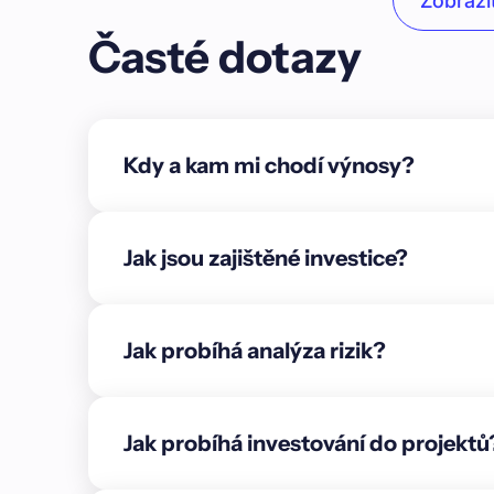
Zobrazit
Unordered list
Časté dotazy
Item A
Item B
Item C
Kdy a kam mi chodí výnosy?
Text link
Bold text
Jak jsou zajištěné investice?
Emphasis
Superscript
Jak probíhá analýza rizik?
Subscript
{"cs":{"description":"### O projektu\n\nCílem pa
bytového projektu** v městské části Michalovice 
Jak probíhá investování do projektů
bytového domu s více než 100 bytovými jednotka
uspokojí potřeby jak jednotlivců, tak rodin s dět