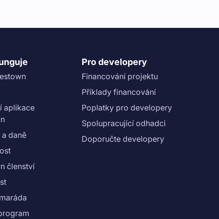
funguje
Pro developery
vestown
Financování projektu
Příklady financování
í aplikace
Poplatky pro developery
wn
Spolupracující odhadci
 a daně
Doporučte developery
ost
n členství
st
amaráda
e program