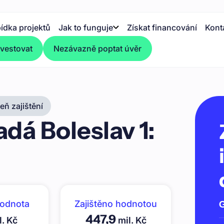
ídka projektů
Jak to funguje
Získat financování
Kont
nvestovat
Nezávazně poptat úvěr
ň zajištění
dá Boleslav 1:
hodnota
Zajištěno hodnotou
G
447,9
l. Kč
mil. Kč