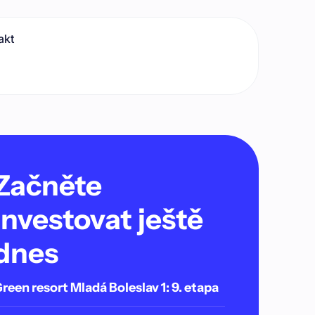
akt
Začněte
investovat ještě
dnes
reen resort Mladá Boleslav 1: 9. etapa