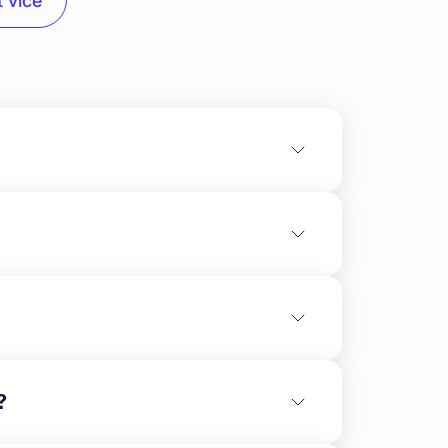
 více
rtnera je realizace **moderního rezidenčního
v Mladé Boleslavi. Plán zahrnuje výstavbu
?
mi v dispozicích od 1+kk do 4+kk, které
mi.\n\nMenší jednotky od 36,4 m² poslouží