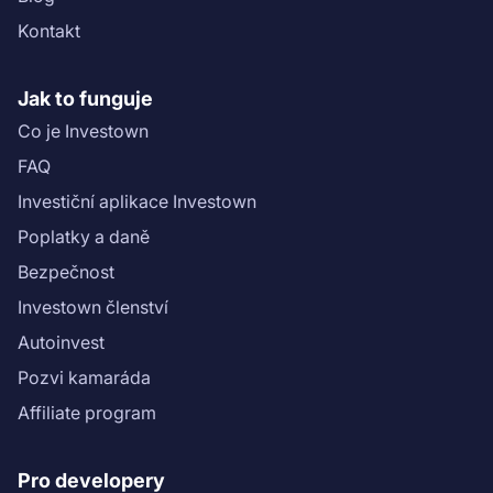
usp=sharing)).\n","name":"Hotel Český Šternberk 1: 3.
Kontakt
etapa"}}
Jak to funguje
Co je Investown
FAQ
Investiční aplikace Investown
Poplatky a daně
Bezpečnost
Investown členství
Autoinvest
Pozvi kamaráda
Affiliate program
Pro developery