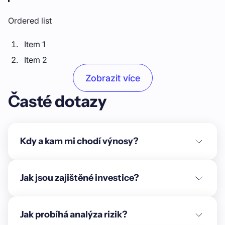
Ordered list
Item 1
Item 2
Item 3
Zobrazit více
Časté dotazy
Unordered list
Item A
Item B
Kdy a kam mi chodí výnosy?
Item C
Text link
Jak jsou zajištěné investice?
Bold text
Jak probíhá analýza rizik?
Emphasis