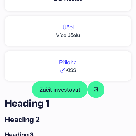
Účel
Více účelů
Příloha
KISS
Začít investovat
Heading 1
Heading 2
Heading 3