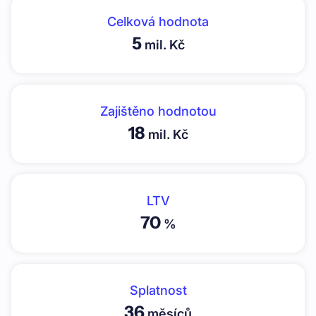
Celková hodnota
5
mil. Kč
Zajištěno hodnotou
18
mil. Kč
LTV
70
%
Splatnost
36
měsíců