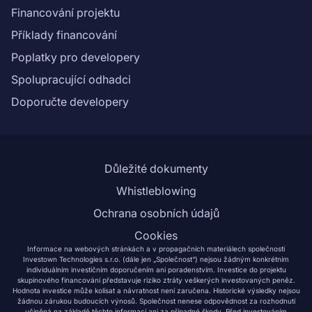
Financování projektu
Příklady financování
Poplatky pro developery
Spolupracující odhadci
Doporučte developery
Důležité dokumenty
Whistleblowing
Ochrana osobních údajů
Cookies
Informace na webových stránkách a v propagačních materiálech společnosti
Investown Technologies s.r.o. (dále jen „Společnost“) nejsou žádným konkrétním
individuálním investičním doporučením ani poradenstvím. Investice do projektu
skupinového financování představuje riziko ztráty veškerých investovaných peněz.
Hodnota investice může kolísat a návratnost není zaručena. Historické výsledky nejsou
žádnou zárukou budoucích výnosů. Společnost nenese odpovědnost za rozhodnutí
učiněná na základě těchto informací ani za případné škody. Před investováním