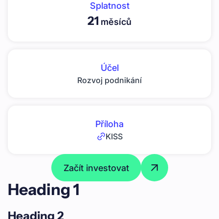
Splatnost
21
měsíců
Účel
Rozvoj podnikání
Příloha
KISS
Začít investovat
Heading 1
Heading 2