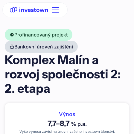
Profinancovaný projekt
Bankovní úroveň zajištění
Komplex Malín a
rozvoj společnosti 2:
2. etapa
Výnos
7,7
–
8,7
% p.a.
Výše výnosu závisí na úrovni vašeho Investown členství.