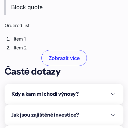
Block quote
Ordered list
Item 1
Item 2
Item 3
Zobrazit více
Časté dotazy
Unordered list
Item A
Item B
Kdy a kam mi chodí výnosy?
Item C
Text link
Jak jsou zajištěné investice?
Bold text