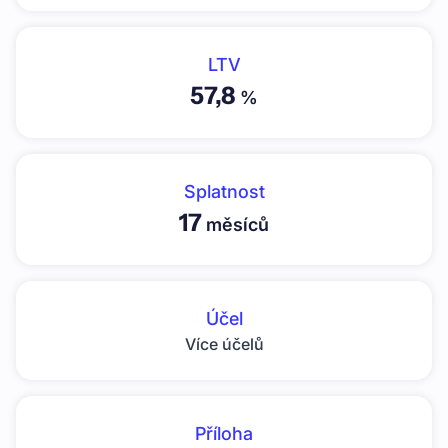
LTV
57,8
%
Splatnost
17
měsíců
Účel
Více účelů
Příloha