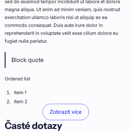
sed do eiusmod tempor incididunt ut labore et dolore
magna aliqua. Ut enim ad minim veniam, quis nostrud
exercitation ullamco laboris nisi ut aliquip ex ea
commodo consequat. Duis aute irure dolor in
reprehenderit in voluptate velit esse cillum dolore eu
fugiat nulla pariatur.
Block quote
Ordered list
Item 1
Item 2
Item 3
Zobrazit více
Časté dotazy
Unordered list