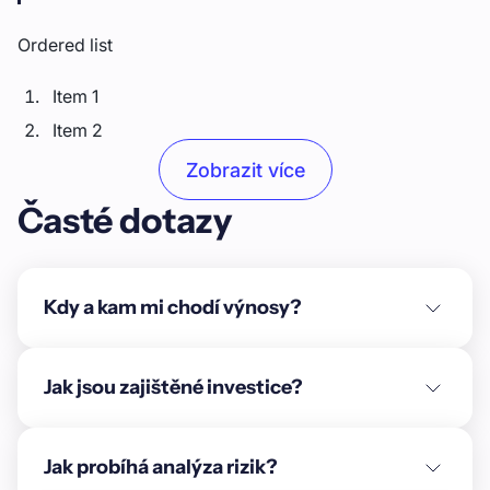
Ordered list
Item 1
Item 2
Item 3
Zobrazit více
Časté dotazy
Unordered list
Item A
Item B
Kdy a kam mi chodí výnosy?
Item C
Text link
Jak jsou zajištěné investice?
Bold text
Jak probíhá analýza rizik?
Emphasis