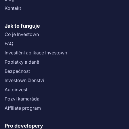
(https://drive.google.com/file/d/1L853uaj7a30L3hZBHp-
Kontakt
m6bCGi0m0l6x_/view?usp=sharing)).\n\nInformace
ohledně rizikového skóre projektu najdete v ([Scoring
sheet](https://drive.google.com/file/d/1E4MY5l2-
Jak to funguje
8_xBQv_oQI3BdncEj0-nsJRL/view?
Co je Investown
usp=sharing)).\n","name":"Octárna Kutná Hora 1: 1.
etapa"}}
FAQ
Investiční aplikace Investown
Poplatky a daně
Bezpečnost
Investown členství
Autoinvest
Pozvi kamaráda
Affiliate program
Pro developery