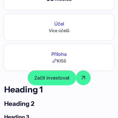
Účel
Více účelů
Příloha
KISS
Začít investovat
Heading 1
Heading 2
Heading 3