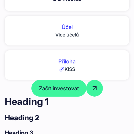
Účel
Více účelů
Příloha
KISS
Začít investovat
Heading 1
Heading 2
Heading 3