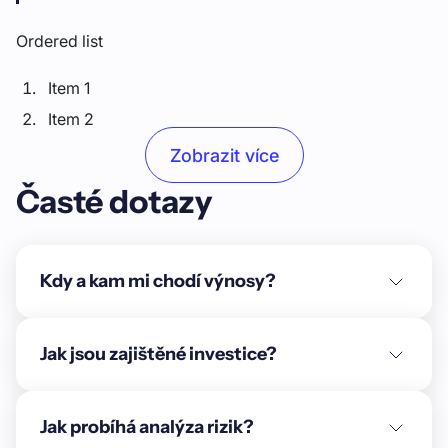
Ordered list
Item 1
Item 2
Item 3
Zobrazit více
Časté dotazy
Unordered list
Item A
Item B
Kdy a kam mi chodí výnosy?
Item C
Text link
Jak jsou zajištěné investice?
Bold text
Jak probíhá analýza rizik?
Emphasis