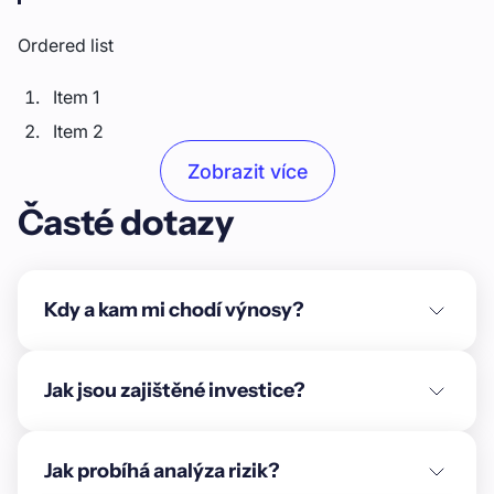
Ordered list
Item 1
Item 2
Item 3
Zobrazit více
Časté dotazy
Unordered list
Item A
Item B
Kdy a kam mi chodí výnosy?
Item C
Text link
Jak jsou zajištěné investice?
Bold text
Jak probíhá analýza rizik?
Emphasis