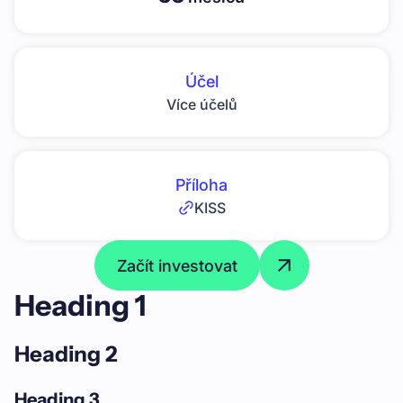
Účel
Více účelů
Příloha
KISS
Začít investovat
Heading 1
Heading 2
Heading 3