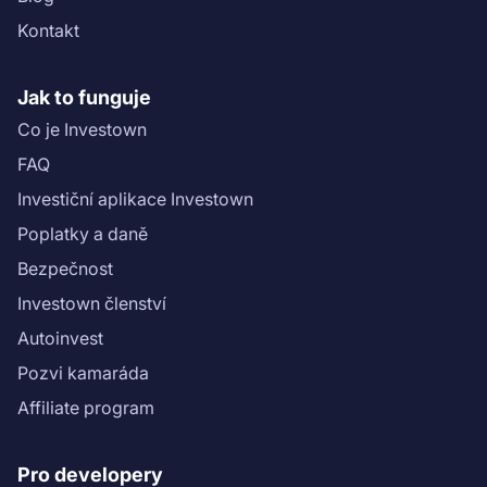
skóre projektu najdete v ([Scoring sheet]
Kontakt
(https://drive.google.com/file/d/1junOS6oSi_bMTwx7CU
usp=sharing)).\n","name":"Penzion U Kostela 2: 1.
tranše: 2. etapa"}}
Jak to funguje
Co je Investown
FAQ
Investiční aplikace Investown
Poplatky a daně
Bezpečnost
Investown členství
Autoinvest
Pozvi kamaráda
Affiliate program
Pro developery