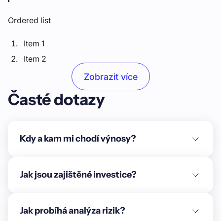
Ordered list
Item 1
Item 2
Item 3
Zobrazit více
Časté dotazy
Unordered list
Item A
Item B
Kdy a kam mi chodí výnosy?
Item C
Text link
Jak jsou zajištěné investice?
Bold text
Jak probíhá analýza rizik?
Emphasis