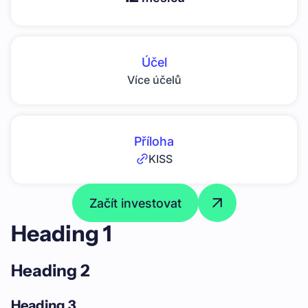
Účel
Více účelů
Příloha
KISS
Začít investovat
Heading 1
Heading 2
Heading 3