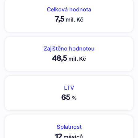
Celková hodnota
7,5
mil. Kč
Zajištěno hodnotou
48,5
mil. Kč
LTV
65
%
Splatnost
12
měsíců