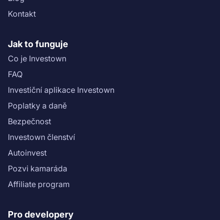
(https://drive.google.com/file/d/1junOS6oSi_bMTwx7CU
Kontakt
usp=sharing)).\n","name":"Penzion U Kostela 2: 1.
tranše: 3. etapa"}}
Jak to funguje
Co je Investown
FAQ
Investiční aplikace Investown
Poplatky a daně
Bezpečnost
Investown členství
Autoinvest
Pozvi kamaráda
Affiliate program
Pro developery