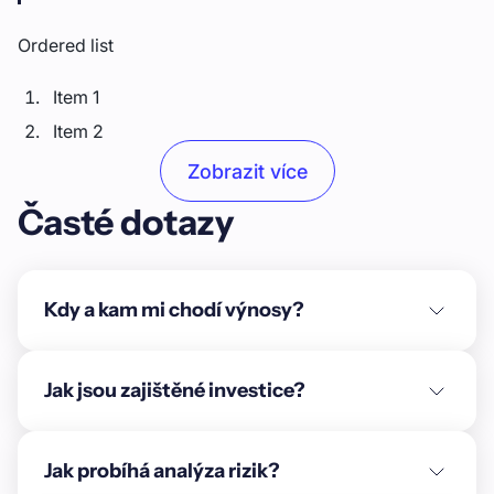
Ordered list
Item 1
Item 2
Item 3
Zobrazit více
Časté dotazy
Unordered list
Item A
Item B
Kdy a kam mi chodí výnosy?
Item C
Text link
Jak jsou zajištěné investice?
Bold text
Jak probíhá analýza rizik?
Emphasis