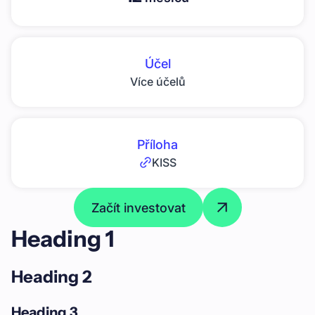
Účel
Více účelů
Příloha
KISS
Začít investovat
Heading 1
Heading 2
Heading 3