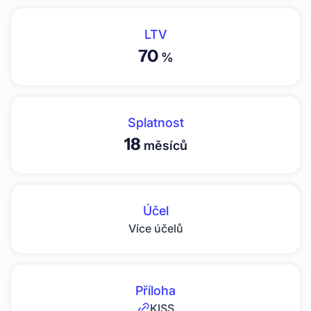
LTV
70
%
Splatnost
18
měsíců
Účel
Více účelů
Příloha
KISS