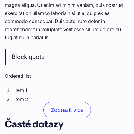
magna aliqua. Ut enim ad minim veniam, quis nostrud
exercitation ullamco laboris nisi ut aliquip ex ea
commodo consequat. Duis aute irure dolor in
reprehenderit in voluptate velit esse cillum dolore eu
fugiat nulla pariatur.
Block quote
Ordered list
Item 1
Item 2
Item 3
Zobrazit více
Časté dotazy
Unordered list