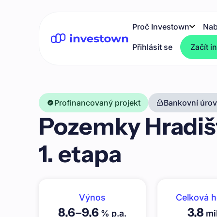
Proč Investown
Nab
Přihlásit se
Začít i
Profinancovaný projekt
Bankovní úrove
Pozemky Hradišt
1. etapa
Výnos
Celková 
8,6
–
9,6
3,8
% p.a.
mil