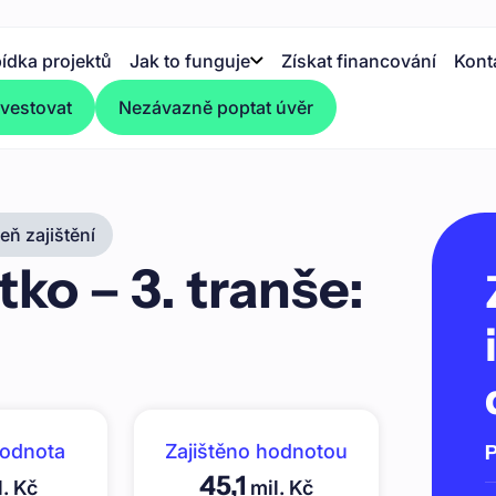
ídka projektů
Jak to funguje
Získat financování
Kont
nvestovat
Nezávazně poptat úvěr
ň zajištění
ko – 3. tranše:
hodnota
Zajištěno hodnotou
P
45,1
. Kč
mil. Kč