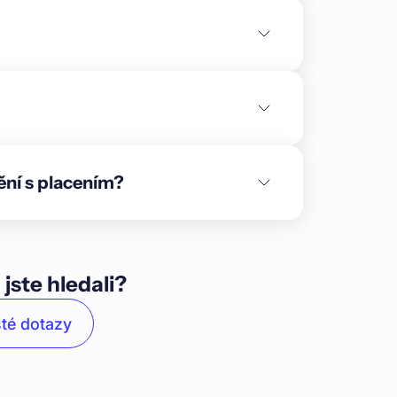
č pozemky, čímž je vytvořen pevný základ
 realizace developerského projektu v obci
 Sázava v okrese Praha-západ. V obci žije
 okrajové části obce Hradištko, místně
ůvodních a novodobých samostatně stojících
jející se městskou rezidenční čtvrť s četnou
n\nV dochozí vzdálenosti od pozemků v rámci
lužeb (školka, škola, restaurace, potraviny,
ění s placením?
sportoviště atd.). Kompletní občanská
 dojezdovou dobou cca 20 min.\n\nNa
tlá zeleň a jsou připraveny na budoucí
é sítě dostupné v místě v rozsahu V, E, a
ena zpevněná komunikace s veřejným
 jste hledali?
lkové výši 3. tranše 3 794 000 Kč je zajištěn
 V této etapě 3. tranše vybíráme 3 794 000 Kč
té dotazy
y parc. č. 90/28, 90/34, 90/35, 90/33, 90/67.
o pod Medníkem\n2. **Zástavní právo k
IČO: 19896808; AdayTema s.r.o., IČO: