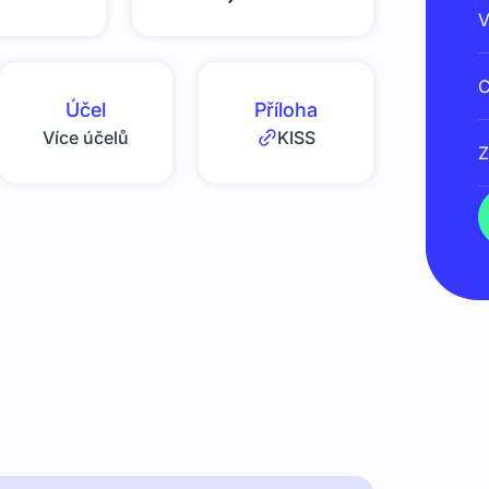
V
C
Účel
Příloha
Více účelů
KISS
Z