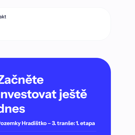
akt
Začněte
investovat ještě
dnes
ozemky Hradištko – 3. tranše: 1. etapa