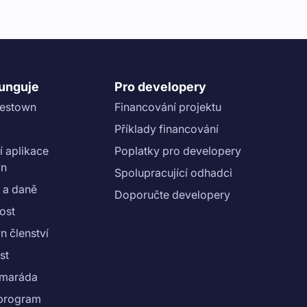
funguje
Pro developery
vestown
Financování projektu
Příklady financování
í aplikace
Poplatky pro developery
wn
Spolupracující odhadci
 a daně
Doporučte developery
ost
n členství
st
amaráda
e program