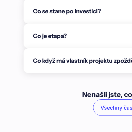
základů byla provedena pro všechny domy napří
Co se stane po investici?
pro další fázi výstavby.\n\n**Cílem partnerů** je
Hradištko, která se nachází mezi řekami Vltava a
přes 2 400 obyvatel. Pozemky leží v jihovýchodní
nazvané Rajchardov. V sousedství je zástavba p
Co je etapa?
rodinných domů. Jedná se o nově vznikající, rozví
zelení v zahradách a na veřejném prostranství.\
centra obce se nachází základní nabídka zboží a s
Co když má vlastník projektu zpožd
specializované obchody, drobné řemeslné dílny, 
vybavenost je v rámci spádového centra Prahy s
pozemcích se nenachází žádné stavby nebo vzros
výstavbu. Soubor pozemků je napojen na inženýrsk
retenční nádrž na pozemku. K hranici je přived
Nenašli jste, co
osvětlením.\n\n### Způsoby zajištění\n\nÚvěr v ce
nemovitostí v hodnotě 45 100 000 Kč (LTV 70 %).
Všechny čas
\n\n1. **Zástavní právo na nemovitosti:** pozemk
Zapsáno na LV 3673, 3714, 3713 v k. ú. Hradištk
obchodnímu podílu:** Umdo development s.r.o., 