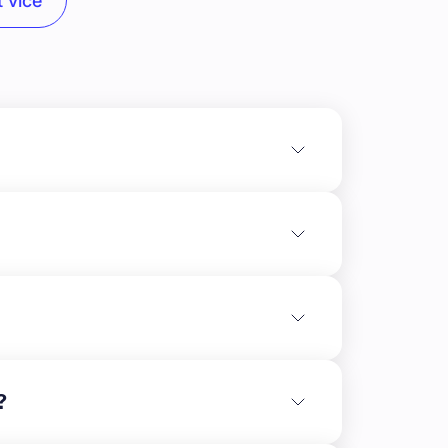
 více
í stav výstavby:** Výstavba se nachází ve fázi
ech pozemcích byly dokončeny základové
?
vodu a uzemnění pro bleskosvod.\n\nNa místě
 instalace bude následovat.\n\nPříprava