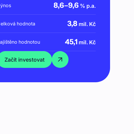
8,6
–
9,6
ýnos
% p.a.
3,8
elková hodnota
mil. Kč
45,1
ajištěno hodnotou
mil. Kč
Začít investovat