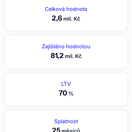
Celková hodnota
2,6
mil. Kč
Zajištěno hodnotou
81,2
mil. Kč
LTV
70
%
Splatnost
25
měsíců