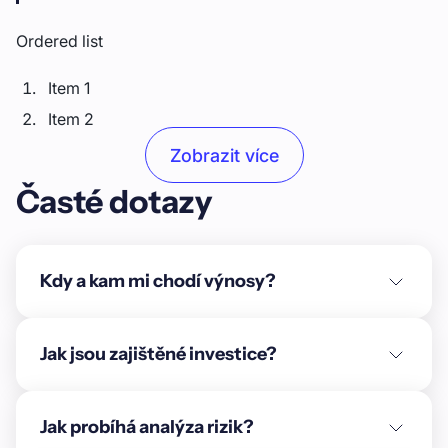
Ordered list
Item 1
Item 2
Item 3
Zobrazit více
Časté dotazy
Unordered list
Item A
Item B
Kdy a kam mi chodí výnosy?
Item C
Text link
Jak jsou zajištěné investice?
Bold text
Jak probíhá analýza rizik?
Emphasis