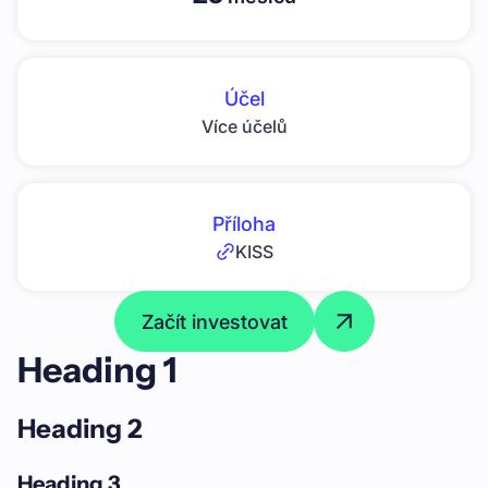
Účel
Více účelů
Příloha
KISS
Začít investovat
Heading 1
Heading 2
Heading 3