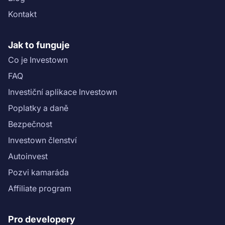
projektu najdete v ([Scoring sheet]
Kontakt
(https://drive.google.com/file/d/1FPJqi-
SROgwEh4L6beK2XkFk-luNU0rs/view?
usp=sharing)).\n","name":"Pozemky Hradištko – 6.
Jak to funguje
tranše: 4. etapa"}}
Co je Investown
FAQ
Investiční aplikace Investown
Poplatky a daně
Bezpečnost
Investown členství
Autoinvest
Pozvi kamaráda
Affiliate program
Pro developery