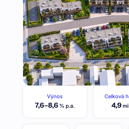
Výnos
Celková 
7,6
–
8,6
4,9
% p.a.
mi