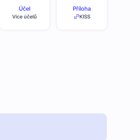
Účel
Příloha
Více účelů
KISS