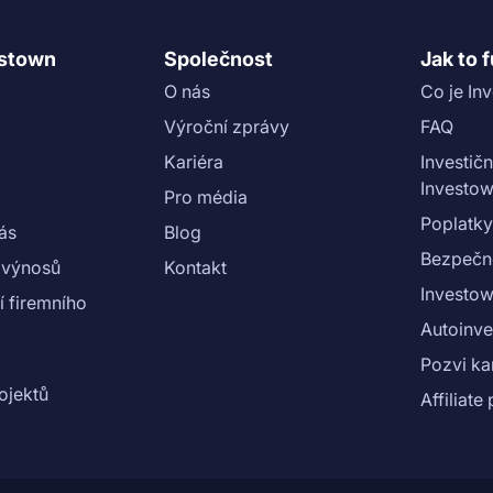
estown
Společnost
Jak to 
O nás
Co je In
Výroční zprávy
FAQ
Kariéra
Investičn
Investo
Pro média
Poplatky
nás
Blog
Bezpečn
 výnosů
Kontakt
Investow
 firemního
Autoinve
Pozvi k
ojektů
Affiliat