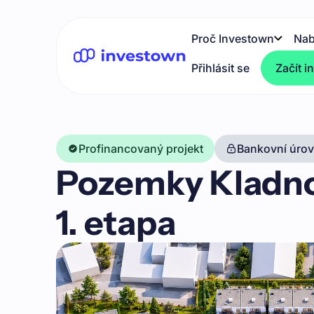
Proč Investown
Nab
Přihlásit se
Začít i
Profinancovaný projekt
Bankovní úrove
Pozemky Kladno
1. etapa