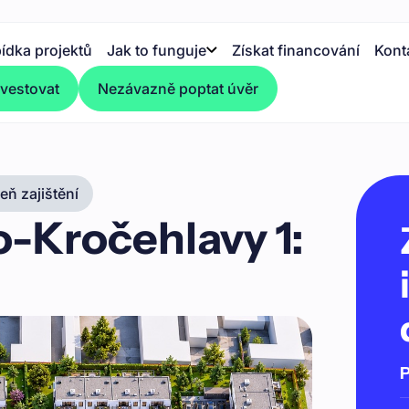
ídka projektů
Jak to funguje
Získat financování
Kont
nvestovat
Nezávazně poptat úvěr
ň zajištění
-Kročehlavy 1:
P