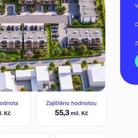
V
C
Z
hodnota
Zajištěno hodnotou
55,3
l. Kč
mil. Kč