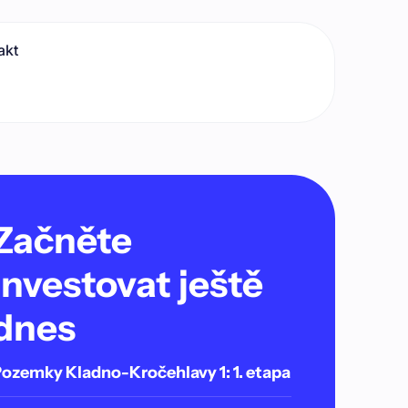
akt
Začněte
investovat ještě
dnes
ozemky Kladno-Kročehlavy 1: 1. etapa