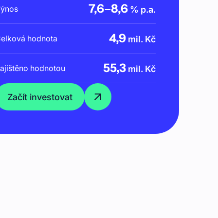
7,6
–
8,6
ýnos
% p.a.
4,9
elková hodnota
mil. Kč
55,3
ajištěno hodnotou
mil. Kč
Začít investovat