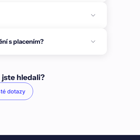
ění s placením?
 jste hledali?
té dotazy