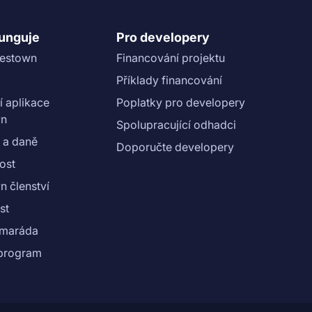
funguje
Pro developery
vestown
Financování projektu
Příklady financování
í aplikace
Poplatky pro developery
wn
Spolupracující odhadci
 a daně
Doporučte developery
ost
n členství
st
amaráda
e program