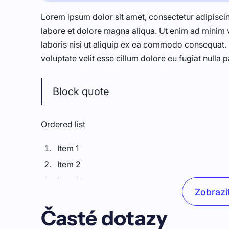
Lorem ipsum dolor sit amet, consectetur adipiscin
labore et dolore magna aliqua. Ut enim ad minim 
laboris nisi ut aliquip ex ea commodo consequat. D
voluptate velit esse cillum dolore eu fugiat nulla p
Block quote
Ordered list
Item 1
Item 2
Item 3
Zobrazit
Unordered list
Časté dotazy
Item A