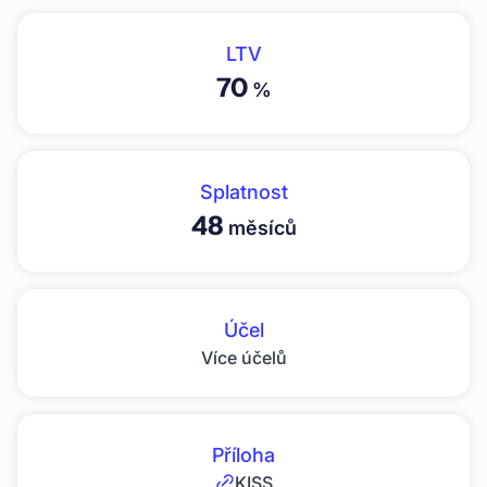
LTV
70
%
Splatnost
48
měsíců
Účel
Více účelů
Příloha
KISS