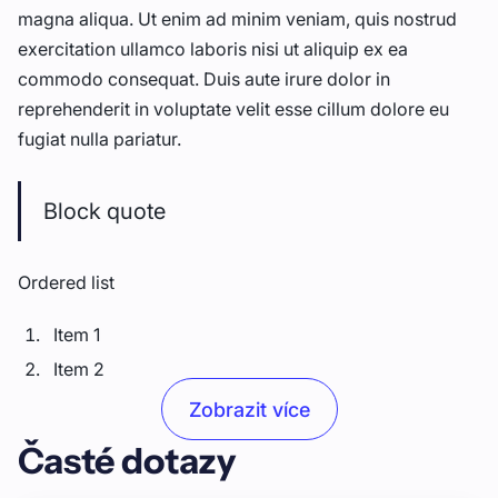
magna aliqua. Ut enim ad minim veniam, quis nostrud
exercitation ullamco laboris nisi ut aliquip ex ea
commodo consequat. Duis aute irure dolor in
reprehenderit in voluptate velit esse cillum dolore eu
fugiat nulla pariatur.
Block quote
Ordered list
Item 1
Item 2
Item 3
Zobrazit více
Časté dotazy
Unordered list