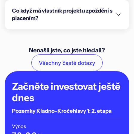
Co když má vlastník projektu zpoždění s
placením?
Nenašli jste, co jste hledali?
Všechny časté dotazy
Začněte investovat ještě
dnes
Pozemky Kladno-Kročehlavy 1: 2. etapa
Výnos