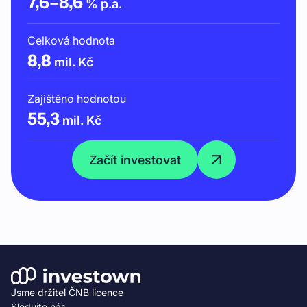
7,6
–
8,6
% p.a.
Celková hodnota
8,8
mil. Kč
Zajištěno hodnotou
55,3
mil. Kč
Začít investovat
Jsme držitel ČNB licence
Sledujte nás