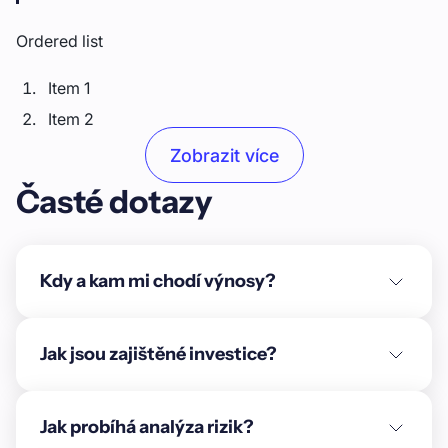
Ordered list
Item 1
Item 2
Item 3
Zobrazit více
Časté dotazy
Unordered list
Item A
Item B
Kdy a kam mi chodí výnosy?
Item C
Text link
Jak jsou zajištěné investice?
Bold text
Jak probíhá analýza rizik?
Emphasis