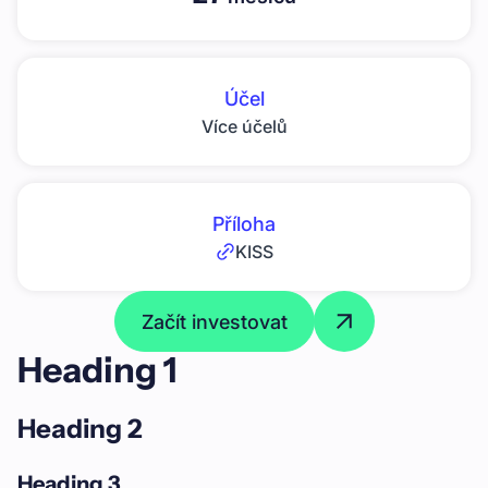
Účel
Více účelů
Příloha
KISS
Začít investovat
Heading 1
Heading 2
Heading 3