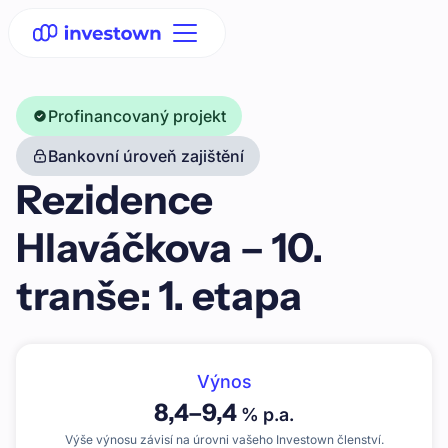
Profinancovaný projekt
Bankovní úroveň zajištění
Rezidence
Hlaváčkova – 10.
tranše: 1. etapa
Výnos
8,4
–
9,4
% p.a.
Výše výnosu závisí na úrovni vašeho Investown členství.