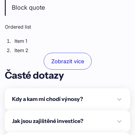
Block quote
Ordered list
Item 1
Item 2
Item 3
Zobrazit více
Časté dotazy
Unordered list
Item A
Item B
Kdy a kam mi chodí výnosy?
Item C
Text link
Jak jsou zajištěné investice?
Bold text