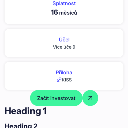
Splatnost
16
měsíců
Účel
Více účelů
Příloha
KISS
Začít investovat
Heading 1
Heading 2