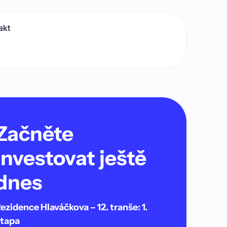
akt
Začněte
investovat ještě
dnes
ezidence Hlaváčkova – 12. tranše: 1.
tapa