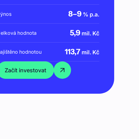
8
–
9
ýnos
% p.a.
5,9
elková hodnota
mil. Kč
113,7
ajištěno hodnotou
mil. Kč
Začít investovat