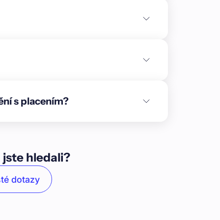
prvky. Do finále se blíží práce na oknech a
zdělovače včetně měřidel v každém podlaží.
70 %.\n\nCílem partnera je výstavba
Prahy. Dům má jedno podzemní a osm
oupené. Celkový počet bytů a navržené
vání bytů. Dle originálního návrhu má dům
3× ordinace a 1× obchodní prostor). Součástí
 Návrh počítá s vybavení objektu moderními,
ění s placením?
 objektu je v přízemí navržena kavárna s
vstupu na zahradu na sousedním pozemku.
 pro majitele či nájemníky bytů a případně i
dlaží je totožných. Z hlavní chodby je přístup
še od 24 do 30 m². Každý byt je dostatečně
 jste hledali?
 venkovní posuvnou okenicí. Poslední podlaží
zici 2 + kk. Každý byt se skládá z vstupní
té dotazy
elny s umyvadlem a vanou, ložnice s možností
obytné částí taktéž se vstupem na
Košíře. Lokalita domu je vynikající. Veškerá