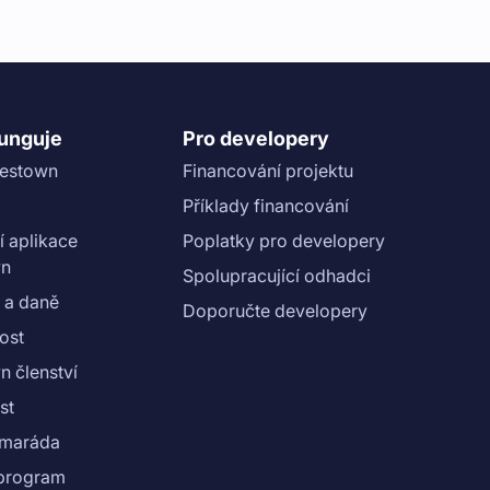
funguje
Pro developery
vestown
Financování projektu
Příklady financování
í aplikace
Poplatky pro developery
wn
Spolupracující odhadci
 a daně
Doporučte developery
ost
n členství
st
amaráda
e program