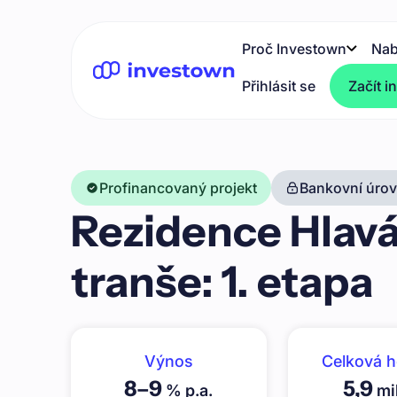
Proč Investown
Nab
Přihlásit se
Začít i
Profinancovaný projekt
Bankovní úrove
Rezidence Hlavá
tranše: 1. etapa
Výnos
Celková 
8
–
9
5,9
% p.a.
mil