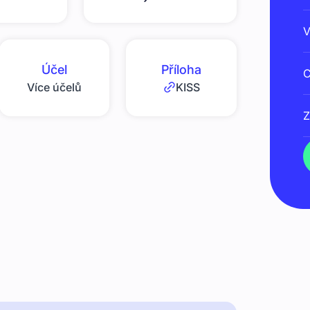
V
Účel
Příloha
C
Více účelů
KISS
Z