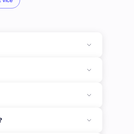
 více
ní stav výstavby:** Stavba plynuje pokračuje
kumentací.\nKompletně dokončená je střecha,
?
 izolace. K dokončení tepelné izolace chybí
otová z 90 %. \nPostupně se provádí