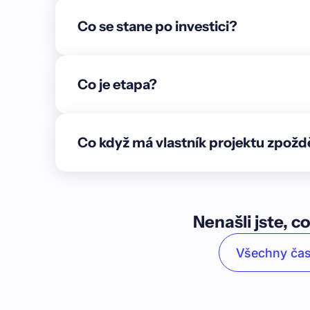
zámečnické konstrukce a dokončují se klempířské 
Co se stane po investici?
schodišti. Hotový je také komín, stoupačky a ro
Vzduchotechnika budovy je dokončená zhruba ze 
moderního polyfunkčního domu v širším centru 
nadzemních podlaží, kdy poslední podlaží je ust
Co je etapa?
uspořádání umožňuje případné spojování a zvětšo
27 ubytovacích jednotek a 4 nebytové prostory (
nemovitosti jsou i parkovací stání pro rezidenty.
Co když má vlastník projektu zpožd
energeticky úspornými technologiemi.\n\nV rámci
recepcí s celoproskleným parterem s možností 
Kavárna zároveň slouží i jako recepce a informace
pro veřejné návštěvníky. Další šest nadzemních po
do pěti bytů nebo příp. nájemních jednotek o plo
Nenašli jste, co
osvětlen francouzským oknem, které lze zastínit
je ustoupené a jsou zde navrženy dva byty o dispo
Všechny čas
chodby se šatní vestavěnou skříní, toalety, koup
vstupu na terasu, obytného prostoru s kuchyní a 
terasu.\n\nNemovitost se nachází v pražské čtvrti 