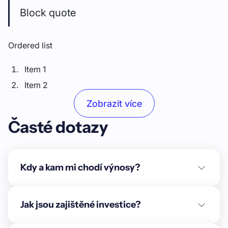
Block quote
Ordered list
Item 1
Item 2
Item 3
Zobrazit více
Časté dotazy
Unordered list
Item A
Item B
Kdy a kam mi chodí výnosy?
Item C
Text link
Jak jsou zajištěné investice?
Bold text