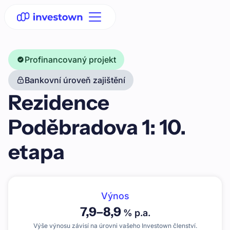
Profinancovaný projekt
Bankovní úroveň zajištění
Rezidence
Poděbradova 1: 10.
etapa
Výnos
7,9
–
8,9
% p.a.
Výše výnosu závisí na úrovni vašeho Investown členství.