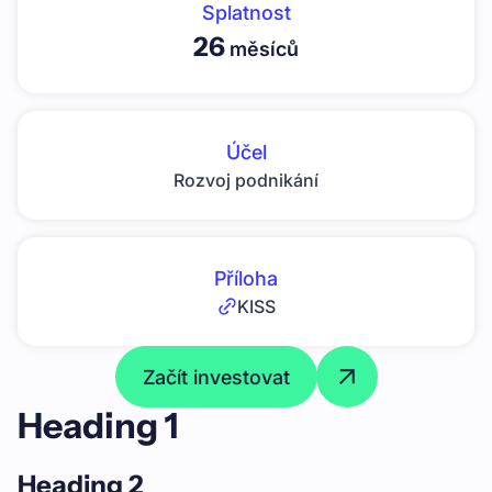
Splatnost
26
měsíců
Účel
Rozvoj podnikání
Příloha
KISS
Začít investovat
Heading 1
Heading 2