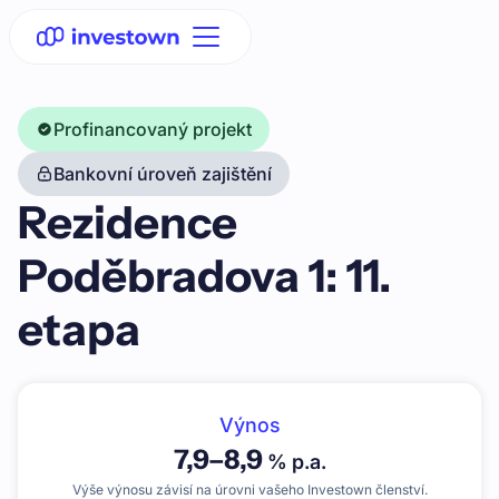
Profinancovaný projekt
Bankovní úroveň zajištění
Rezidence
Poděbradova 1: 11.
etapa
Výnos
7,9
–
8,9
% p.a.
Výše výnosu závisí na úrovni vašeho Investown členství.