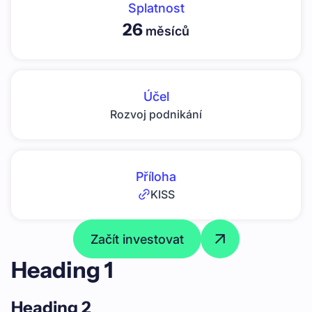
Splatnost
26
měsíců
Účel
Rozvoj podnikání
Příloha
KISS
Začít investovat
Heading 1
Heading 2