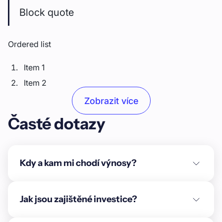
Block quote
Ordered list
Item 1
Item 2
Item 3
Zobrazit více
Časté dotazy
Unordered list
Item A
Item B
Kdy a kam mi chodí výnosy?
Item C
Text link
Jak jsou zajištěné investice?
Bold text