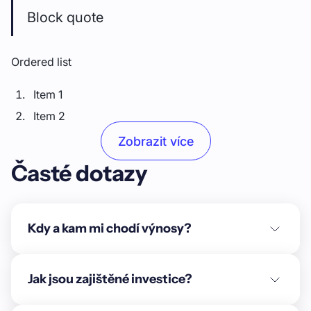
Block quote
Ordered list
Item 1
Item 2
Item 3
Zobrazit více
Časté dotazy
Unordered list
Item A
Item B
Kdy a kam mi chodí výnosy?
Item C
Text link
Jak jsou zajištěné investice?
Bold text