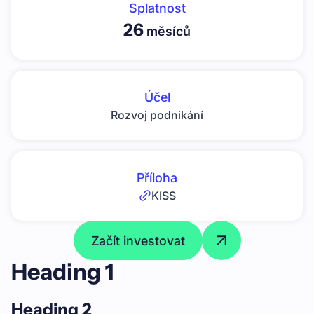
Splatnost
26
měsíců
Účel
Rozvoj podnikání
Příloha
KISS
Začít investovat
Heading 1
Heading 2