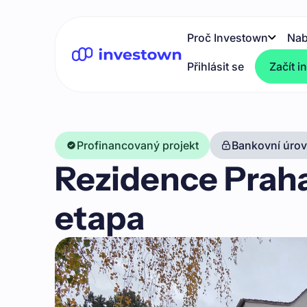
Proč Investown
Nab
Přihlásit se
Začít i
Profinancovaný projekt
Bankovní úrove
Rezidence Praha
etapa