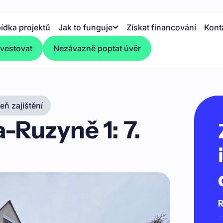
ídka projektů
Jak to funguje
Získat financování
Kont
nvestovat
Nezávazně poptat úvěr
ň zajištění
-Ruzyně 1: 7.
R