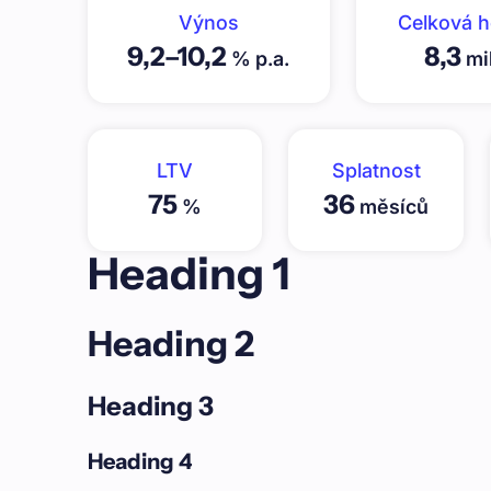
Výnos
Celková 
9,2
–
10,2
8,3
% p.a.
mil
LTV
Splatnost
75
36
%
měsíců
Heading 1
Heading 2
Heading 3
Heading 4