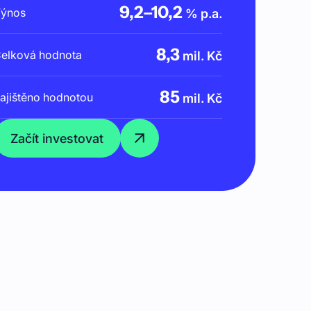
9,2
–
10,2
ýnos
% p.a.
8,3
elková hodnota
mil. Kč
85
ajištěno hodnotou
mil. Kč
Začít investovat