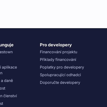
funguje
Pro developery
vestown
Financování projektu
Příklady financování
í aplikace
Poplatky pro developery
wn
Spolupracující odhadci
 a daně
Doporučte developery
ost
n členství
st