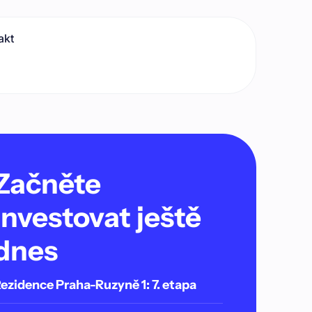
akt
Začněte
investovat ještě
dnes
ezidence Praha-Ruzyně 1: 7. etapa