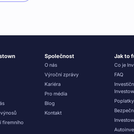
estown
Společnost
Jak to 
O nás
Co je In
Výroční zprávy
FAQ
Kariéra
Investičn
Investo
Pro média
Poplatky
nás
Blog
Bezpečn
 výnosů
Kontakt
Investow
 firemního
Autoinve