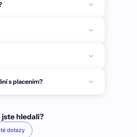
?
ění s placením?
 jste hledali?
té dotazy