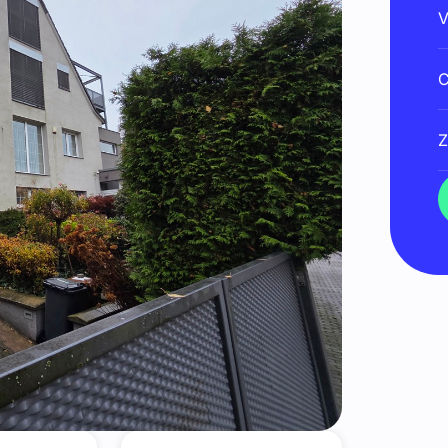
V
C
Z